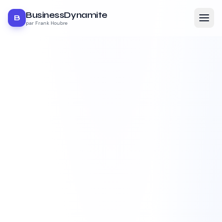
BusinessDynamite
B
par Frank Houbre