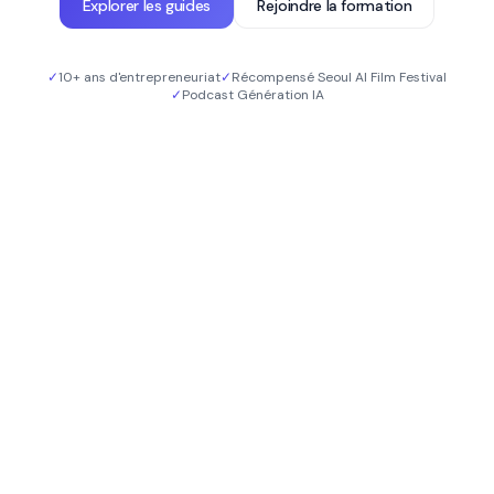
Explorer les guides
Rejoindre la formation
✓
10+ ans d'entrepreneuriat
✓
Récompensé Seoul AI Film Festival
✓
Podcast
Génération IA