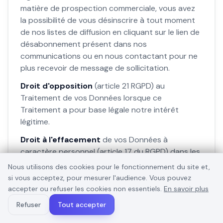
matière de prospection commerciale, vous avez
la possibilité de vous désinscrire à tout moment
de nos listes de diffusion en cliquant sur le lien de
désabonnement présent dans nos
communications ou en nous contactant pour ne
plus recevoir de message de sollicitation.
Droit d'opposition
(article 21 RGPD) au
Traitement de vos Données lorsque ce
Traitement a pour base légale notre intérêt
légitime.
Droit à l'effacement
de vos Données à
caractère personnel (article 17 du RGPD) dans les
cas suivants : Lorsque les Données ne nous sont
Nous utilisons des cookies pour le fonctionnement du site et,
plus nécessaires. Lorsque vous avez retiré votre
si vous acceptez, pour mesurer l'audience. Vous pouvez
consentement à leur Traitement (si le Traitement
accepter ou refuser les cookies non essentiels.
En savoir plus
reposait sur la base légale du consentement).
Refuser
Tout accepter
Lorsque vous vous opposez au Traitement qui a