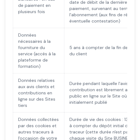
date de débit de la dernière éch
de paiement en
paiement, survenant au terme de
plusieurs fois
l'abonnement (aux fins de répons
éventuelle contestation)
Données
nécessaires à la
fourniture du
5 ans à compter de la fin de l'a
service (accès à la
du client
plateforme de
formation)
Données relatives
Durée pendant laquelle l'avis ou la
aux avis clients et
contribution est librement access
contributions en
public en ligne sur le Site où il a é
ligne sur des Sites
initialement publié
tiers
Données collectées
Durée de vie des cookies : 13 mo
par des cookies et
à compter du dépôt initial du coo
autres traceurs à
traceur (cette durée n'est pas pro
l'occasion de votre
chaque visite du Site BUSINESSDY