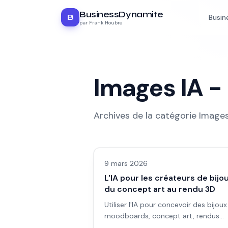
BusinessDynamite
B
Busin
par Frank Houbre
Images IA
-
Archives de la catégorie
Images
Images IA
9 mars 2026
L'IA pour les créateurs de bijou
du concept art au rendu 3D
Utiliser l'IA pour concevoir des bijoux 
moodboards, concept art, rendus
photoréalistes et préparation pour l