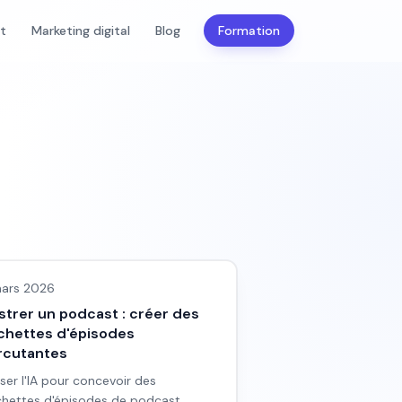
nt
Marketing digital
Blog
Formation
ges IA
ars 2026
ustrer un podcast : créer des
chettes d'épisodes
rcutantes
liser l'IA pour concevoir des
hettes d'épisodes de podcast