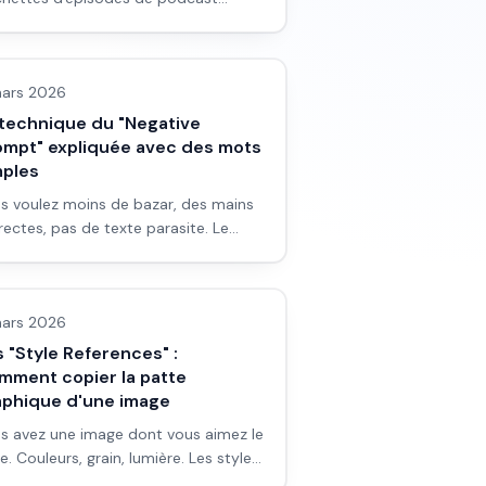
érentes et percutantes : identité
ges IA
uelle, couverture par épisode, réseaux
iaux.
ars 2026
 technique du "Negative
ompt" expliquée avec des mots
mples
s voulez moins de bazar, des mains
rectes, pas de texte parasite. Le
ative prompt dit à l'IA ce qu'il ne
ges IA
t PAS mettre dans l'image. Voici
ment l'utiliser sans jargon.
ars 2026
 "Style References" :
mment copier la patte
aphique d'une image
s avez une image dont vous aimez le
le. Couleurs, grain, lumière. Les style
erences permettent d'appliquer