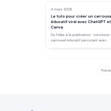
4 mars 2026
Le tuto pour créer un carrouse
éducatif viral avec ChatGPT et
Canva
De l'idée à la publication : concevoir
carrousel éducatif percutant avec
ChatGPT (structure, script) et Canva
(visuels, export).
Précé