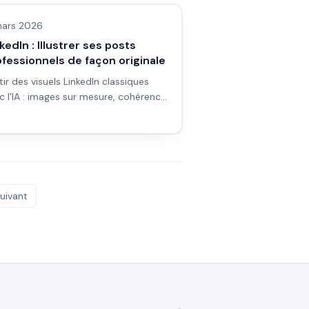
n ton profil.
ars 2026
kedIn : Illustrer ses posts
fessionnels de façon originale
tir des visuels LinkedIn classiques
c l'IA : images sur mesure, cohérence
marque personnelle et bonnes
tiques.
uivant