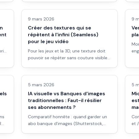
Images IA
Ima
trouver, et comment l'utiliser pour
cet
reproduire ou varier vos images.
Gui
9 mars 2026
9 m
on
Créer des textures qui se
Ve
ent
répètent à l'infini (Seamless)
pl
pour le jeu vidéo
Mon
rix,
Pour les jeux et la 3D, une texture doit
eng
èges
pouvoir se répéter sans couture visible.
Pro
Comment générer des textures tileable
tar
Images IA
Ima
avec l'IA et les rendre vraiment
seamless.
5 mars 2026
5 m
els
IA visuelle vs Banques d'images
Mid
traditionnelles : Faut-il résilier
est
ses abonnements ?
ma
ons
Comparatif honnête : quand garder un
Com
R
abo banque d'images (Shutterstock,
et 
,
Adobe Stock), quand passer à l'IA, et
nat
Images IA
Ima
quelle stratégie hybride adopter en
pre