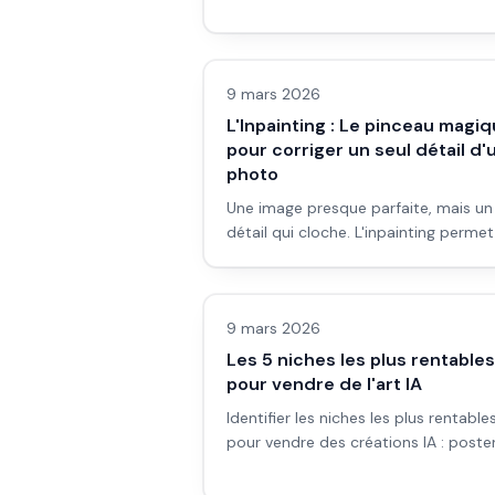
fabrication ou la vente en ligne.
Images IA
9 mars 2026
L'Inpainting : Le pinceau magi
pour corriger un seul détail d'
photo
Une image presque parfaite, mais un
détail qui cloche. L'inpainting perme
régénérer uniquement la zone que v
Images IA
masquez. Guide pas à pas pour
débutants.
9 mars 2026
Les 5 niches les plus rentables
pour vendre de l'art IA
Identifier les niches les plus rentable
pour vendre des créations IA : poster
print on demand, NFTs, licences et
stratégie de positionnement.