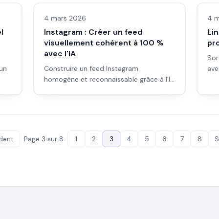
2026.
selo
4 mars 2026
4 m
l
Instagram : Créer un feed
Lin
visuellement cohérent à 100 %
pro
avec l'IA
Sor
 un
Construire un feed Instagram
ave
homogène et reconnaissable grâce à l'IA
de 
: palette, style, grille et workflow de
pra
publication.
dent
Page
3
sur
8
1
2
3
4
5
6
7
8
S