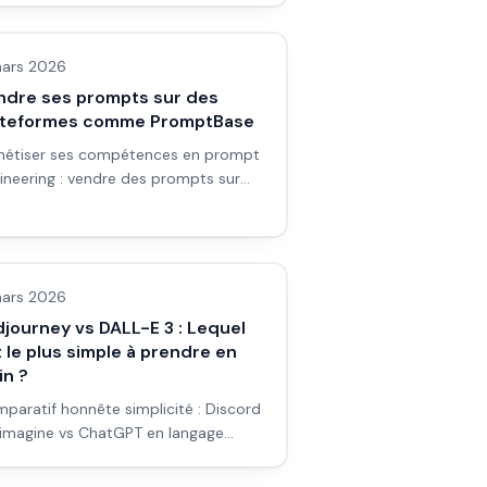
ges IA
te patte à vos nouvelles générations.
de pratique.
ars 2026
ndre ses prompts sur des
ateformes comme PromptBase
étiser ses compétences en prompt
ineering : vendre des prompts sur
mptBase et autres plateformes,
ification et bonnes pratiques.
ges IA
ars 2026
journey vs DALL-E 3 : Lequel
 le plus simple à prendre en
in ?
paratif honnête simplicité : Discord
/imagine vs ChatGPT en langage
urel. Courbe d'apprentissage,
ges IA
miers clics, pièges débutant et choix