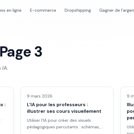
ess en ligne
E-commerce
Dropshipping
Gagner de l'arge
 Page
3
 IA
.
Images IA
Ima
9 mars 2026
9 m
x :
L'IA pour les professeurs :
Ill
illustrer ses cours visuellement
po
pe
:
Utiliser l'IA pour créer des visuels
pédagogiques percutants : schémas,
Uti
a
illustrations de notions, supports de
poc