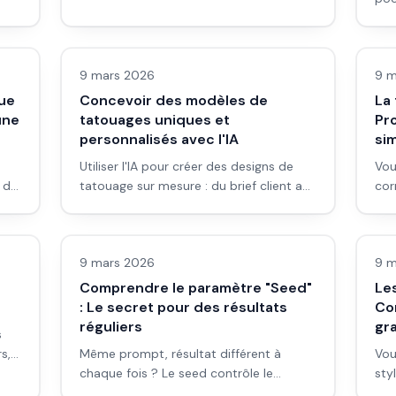
cours cohérents sans être graphiste.
coh
Images IA
Ima
vis
soc
9 mars 2026
9 m
que
Concevoir des modèles de
La
une
tatouages uniques et
Pr
personnalisés avec l'IA
si
Utiliser l'IA pour créer des designs de
Vou
t de
tatouage sur mesure : du brief client au
cor
ous
rendu propre, sans être dessinateur,
neg
Images IA
Ima
avec cohérence et personnalisation.
fau
com
9 mars 2026
9 m
Comprendre le paramètre "Seed"
Les
: Le secret pour des résultats
Co
réguliers
gr
s
s,
Même prompt, résultat différent à
Vou
chaque fois ? Le seed contrôle le
sty
hasard. Voici comment il marche, où le
ref