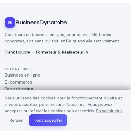
BusinessDynamite
B
Construire un business en ligne, pour de vrai. Méthodes
concrètes, avis sans bullshit, et l'IA quand elle sert vraiment.
Frank Houbre — Formateur & Réalisateur IA
THÉMATIQUES
Business en ligne
E-commerce
Dropshipping
TikTok
Nous utilisons des cookies pour le fonctionnement du site et,
Marketing digital
si vous acceptez, pour mesurer l'audience. Vous pouvez
Gagner de l'argent
accepter ou refuser les cookies non essentiels.
En savoir plus
Outils IA pour business
Refuser
Tout accepter