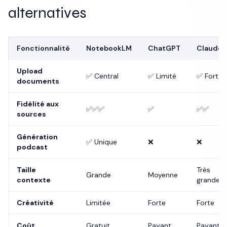
alternatives
Fonctionnalité
NotebookLM
ChatGPT
Claude
Upload
✅ Central
✅ Limité
✅ Fort
documents
Fidélité aux
✅✅✅
✅
✅✅
sources
Génération
✅ Unique
❌
❌
podcast
Taille
Très
Grande
Moyenne
contexte
grande
Créativité
Limitée
Forte
Forte
Coût
Gratuit
Payant
Payant