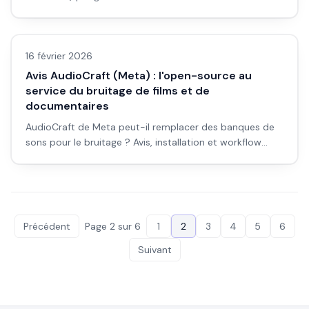
monstres et créatures uniques à partir de concepts :
Avis outils/services
est-ce l'outil qu'il faut ? Avis et workflow.
16 février 2026
Avis AudioCraft (Meta) : l'open-source au
service du bruitage de films et de
documentaires
AudioCraft de Meta peut-il remplacer des banques de
sons pour le bruitage ? Avis, installation et workflow
pour débutants.
Précédent
Page
2
sur
6
1
2
3
4
5
6
Suivant