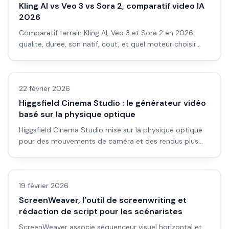
Kling AI vs Veo 3 vs Sora 2, comparatif video IA
2026
Comparatif terrain Kling AI, Veo 3 et Sora 2 en 2026:
qualite, duree, son natif, cout, et quel moteur choisir
selon ton projet video IA.
Avis outils/services
22 février 2026
Higgsfield Cinema Studio : le générateur vidéo
basé sur la physique optique
Higgsfield Cinema Studio mise sur la physique optique
pour des mouvements de caméra et des rendus plus
cohérents. Comment ça marche, pour qui, et comment
Avis outils/services
l’utiliser en pub et court-métrage.
19 février 2026
ScreenWeaver, l’outil de screenwriting et
rédaction de script pour les scénaristes
ScreenWeaver associe séquenceur visuel horizontal et