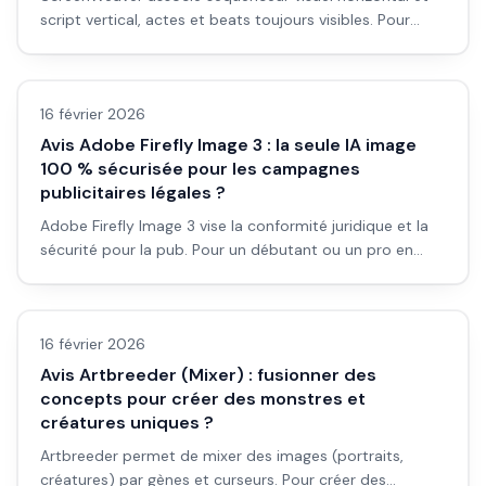
script vertical, actes et beats toujours visibles. Pour
écrire des scénarios de film, série ou court métrage
Avis outils/services
avec une structure claire.
16 février 2026
Avis Adobe Firefly Image 3 : la seule IA image
100 % sécurisée pour les campagnes
publicitaires légales ?
Adobe Firefly Image 3 vise la conformité juridique et la
sécurité pour la pub. Pour un débutant ou un pro en
campagnes : est-ce la seule option vraiment sécurisée ?
Avis outils/services
Avis et workflow.
16 février 2026
Avis Artbreeder (Mixer) : fusionner des
concepts pour créer des monstres et
créatures uniques ?
Artbreeder permet de mixer des images (portraits,
créatures) par gènes et curseurs. Pour créer des