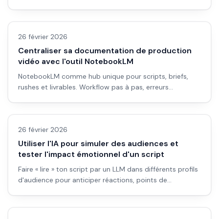
structure et pièges pour garder la cohérence narrative.
Avis outils/services
26 février 2026
Centraliser sa documentation de production
vidéo avec l'outil NotebookLM
NotebookLM comme hub unique pour scripts, briefs,
rushes et livrables. Workflow pas à pas, erreurs
courantes et intégration dans un vrai pipeline vidéo.
Avis outils/services
26 février 2026
Utiliser l'IA pour simuler des audiences et
tester l'impact émotionnel d'un script
Faire « lire » ton script par un LLM dans différents profils
d'audience pour anticiper réactions, points de
décrochage et impact émotionnel avant de tourner ou
Avis outils/services
de monter.