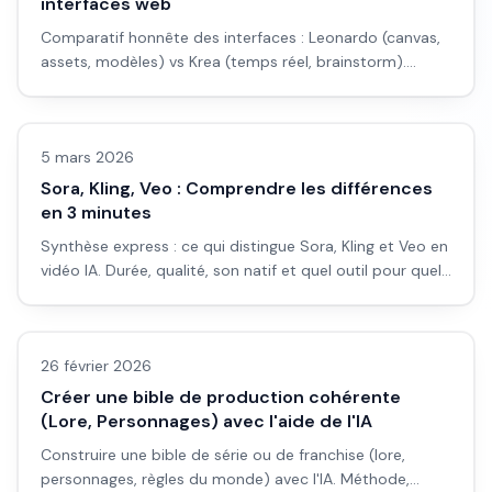
interfaces web
Comparatif honnête des interfaces : Leonardo (canvas,
assets, modèles) vs Krea (temps réel, brainstorm).
Ergonomie, workflow et pour qui chaque interface est
Avis outils/services
faite.
5 mars 2026
Sora, Kling, Veo : Comprendre les différences
en 3 minutes
Synthèse express : ce qui distingue Sora, Kling et Veo en
vidéo IA. Durée, qualité, son natif et quel outil pour quel
type de plan. Pour choisir sans lire 20 pages.
Avis outils/services
26 février 2026
Créer une bible de production cohérente
(Lore, Personnages) avec l'aide de l'IA
Construire une bible de série ou de franchise (lore,
personnages, règles du monde) avec l'IA. Méthode,