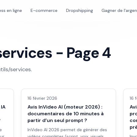
ess en ligne
E-commerce
Dropshipping
Gagner de l'arge
services
- Page
4
tils/services
.
Avis outils/services
Avi
16 février 2026
16 
 IA
Avis InVideo AI (moteur 2026) :
Avi
documentaires de 10 minutes à
pr
?
partir d’un seul prompt ?
con
pr
e
InVideo AI 2026 permet de générer des
our
vidéos complètes (script, voix, visuels,
Inv