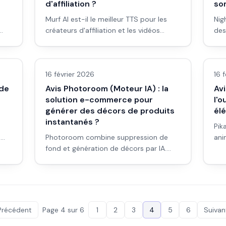
d'affiliation ?
so
Murf AI est-il le meilleur TTS pour les
Nig
créateurs d'affiliation et les vidéos
des
YouTube ? Avis, workflow et
som
Avis outils/services
Avi
eur
comparaison pour débutants.
visu
fau
16 février 2026
16 
 de
Avis Photoroom (Moteur IA) : la
Avi
solution e-commerce pour
l'o
générer des décors de produits
élé
instantanés ?
Pik
n
Photoroom combine suppression de
ani
fond et génération de décors par IA.
per
oll
Pour l'e-commerce et les visuels
Pou
produits : est-ce la solution instantanée
ult
qu'il faut ? Avis et workflow.
Précédent
Page
4
sur
6
1
2
3
4
5
6
Suivan