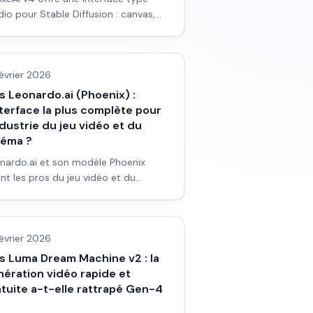
dio pour Stable Diffusion : canvas,
ainting, nodes. Pour un pro qui veut
s outils/services
t contrôler en local : est-ce le bon
ix ? Avis et workflow.
février 2026
s Leonardo.ai (Phoenix) :
nterface la plus complète pour
ndustrie du jeu vidéo et du
néma ?
nardo.ai et son modèle Phoenix
ent les pros du jeu vidéo et du
éma. Interface complète, assets,
s outils/services
érence. Pour un débutant : est-ce le
 choix ? Avis et workflow.
février 2026
is Luma Dream Machine v2 : la
nération vidéo rapide et
tuite a-t-elle rattrapé Gen-4