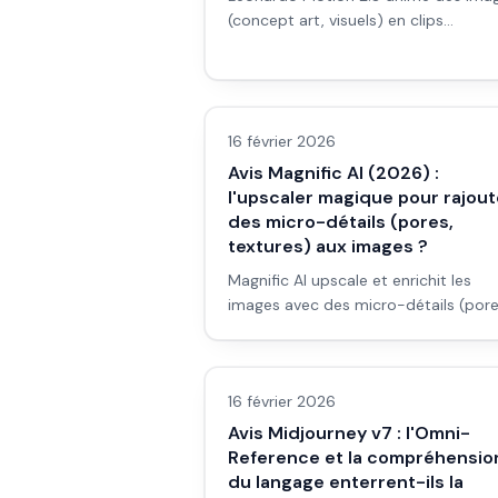
(concept art, visuels) en clips
cinématographiques avec contrôle
caméra. Pour qui, comment, et pour
Avis outils/services
quels projets.
16 février 2026
Avis Magnific AI (2026) :
l'upscaler magique pour rajout
des micro-détails (pores,
textures) aux images ?
Magnific AI upscale et enrichit les
images avec des micro-détails (pore
textures, tissus). Pour un débutant e
Avis outils/services
pub ou en prévis : est-ce l'outil qu'il 
? Avis et workflow.
16 février 2026
Avis Midjourney v7 : l'Omni-
Reference et la compréhensio
du langage enterrent-ils la