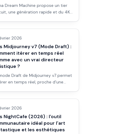
a Dream Machine propose un tier
tuit, une génération rapide et du 4K.
r un débutant, est-ce un vrai
s outils/services
current à Runway Gen-4 ? Avis et
kflow.
février 2026
s Midjourney v7 (Mode Draft) :
mment itérer en temps réel
mme avec un vrai directeur
istique ?
mode Draft de Midjourney v7 permet
térer en temps réel, proche d'une
sion avec un DA. Pour un débutant
s outils/services
pub ou en prévis : est-ce que ça
nge vraiment la façon de travailler ?
février 2026
s et workflow.
s NightCafe (2026) : l'outil
munautaire idéal pour l'art
tastique et les esthétiques