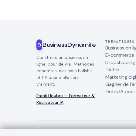
THÉMATIQUES
BusinessDynamite
B
Business en li
E-commerce
Construire un business en
Dropshipping
ligne, pour de vrai. Méthodes
TikTok
concrètes, avis sans bullshit,
Marketing digi
et l'IA quand elle sert
Gagner de l'a
vraiment.
Outils IA pou
Frank Houbre — Formateur &
Réalisateur IA
©
2026
BusinessDynamite
. Tous droits réservés.