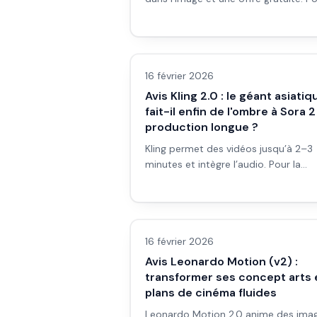
des affiches, couvertures ou visuels
avec texte : est-ce la meilleure opti
Avis outils/services
gratuite ? Avis et workflow.
16 février 2026
Avis Kling 2.0 : le géant asiatiq
fait-il enfin de l'ombre à Sora 2
production longue ?
Kling permet des vidéos jusqu’à 2–3
minutes et intègre l’audio. Pour la
production longue, fait-il vraiment
concurrence à Sora 2 ? Avis et
Avis outils/services
workflow.
16 février 2026
Avis Leonardo Motion (v2) :
transformer ses concept arts 
plans de cinéma fluides
Leonardo Motion 2.0 anime des ima