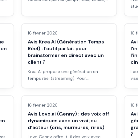
sous-titres) jusqu’à 10 min et plus. Pour
stu
on
documentaires et long format : avis et
inp
Avis outils/services
Avi
limites.
tou
cho
16 février 2026
16 
ue
Avis Krea AI (Génération Temps
Avi
 en
Réel) : l'outil parfait pour
l'i
brainstormer en direct avec un
l'i
client ?
ci
Krea AI propose une génération en
Leo
temps réel (streaming). Pour
vis
brainstormer en direct avec un client ou
cin
Avis outils/services
Avi
en créa : est-ce l'outil qu'il faut ? Avis et
coh
workflow.
bon
16 février 2026
16 
Avis Lovo.ai (Genny) : des voix off
Av
en
dynamiques avec un vrai jeu
gé
d'acteur (cris, murmures, rires)
gra
?
ges
Lovo Genny offre-t-il des voix avec