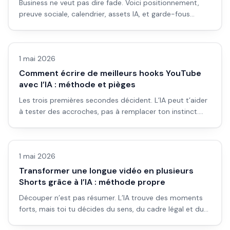
Business ne veut pas dire fade. Voici positionnement,
preuve sociale, calendrier, assets IA, et garde-fous
légaux pour une chaîne qui vend sans ressembler à un
Vidéo IA
robot.
1 mai 2026
Comment écrire de meilleurs hooks YouTube
avec l’IA : méthode et pièges
Les trois premières secondes décident. L’IA peut t’aider
à tester des accroches, pas à remplacer ton instinct.
Voici une méthode de plateau : brief, variantes, lecture à
Vidéo IA
voix haute, et ce qui fait flop.
1 mai 2026
Transformer une longue vidéo en plusieurs
Shorts grâce à l’IA : méthode propre
Découper n’est pas résumer. L’IA trouve des moments
forts, mais toi tu décides du sens, du cadre légal et du
rythme vertical. Voici un workflow sans ruiner la vidéo
Vidéo IA