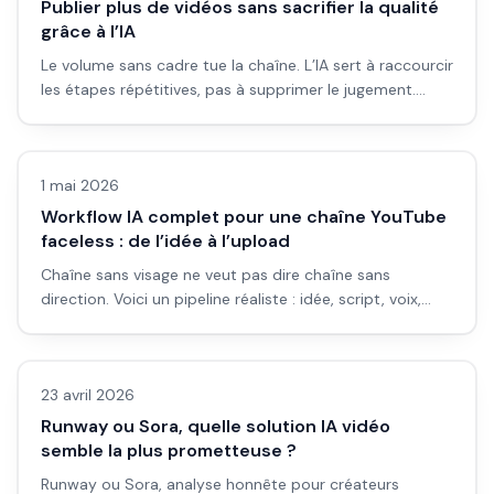
Publier plus de vidéos sans sacrifier la qualité
grâce à l’IA
Le volume sans cadre tue la chaîne. L’IA sert à raccourcir
les étapes répétitives, pas à supprimer le jugement.
Voici batching, standards qualité, et signaux d’alarme
Vidéo IA
quand tu vas trop vite.
1 mai 2026
Workflow IA complet pour une chaîne YouTube
faceless : de l’idée à l’upload
Chaîne sans visage ne veut pas dire chaîne sans
direction. Voici un pipeline réaliste : idée, script, voix,
visuels, montage, métadonnées, contrôle qualité, avec
Vidéo IA
les pièges qui coûtent des strikes ou de la crédibilité.
23 avril 2026
Runway ou Sora, quelle solution IA vidéo
semble la plus prometteuse ?
Runway ou Sora, analyse honnête pour créateurs