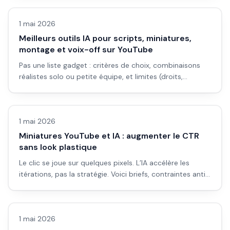
longue.
1 mai 2026
Meilleurs outils IA pour scripts, miniatures,
montage et voix-off sur YouTube
Pas une liste gadget : critères de choix, combinaisons
réalistes solo ou petite équipe, et limites (droits,
cohérence, temps). Pour décider sans te noyer.
Vidéo IA
1 mai 2026
Miniatures YouTube et IA : augmenter le CTR
sans look plastique
Le clic se joue sur quelques pixels. L’IA accélère les
itérations, pas la stratégie. Voici briefs, contraintes anti-
générique, et erreurs qui font descendre le CTR malgré
Vidéo IA
un beau visuel.
1 mai 2026