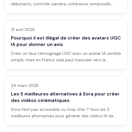
débutants, contrôle caméra, cohérence temporelle,
coûts de production et méthode de test.
Vidéo IA
21 avril 2026
Pourquoi il est illégal de créer des avatars UGC
IA pour donner un avis
Créer un faux témoignage UGC avec un avatar IA semble
simple, mais en France cela peut basculer vers la
publicité trompeuse et des atteintes au droit à l'image.
Vidéo IA
Guide pratique, juridique et technique pour débuter
proprement.
24 mars 2026
Les 5 meilleures alternatives à Sora pour créer
des vidéos cinématiques
Sora n'est pas accessible ou trop cher ? Voici les 5
meilleures alternatives pour générer des vidéos IA de
qualité cinématographique.
Vidéo IA