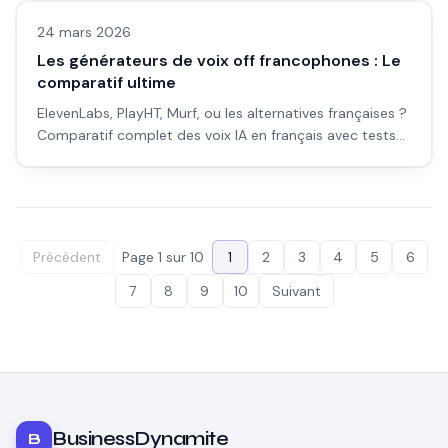
24 mars 2026
Les générateurs de voix off francophones : Le
comparatif ultime
ElevenLabs, PlayHT, Murf, ou les alternatives françaises ?
Comparatif complet des voix IA en français avec tests
audio et recommandations.
Précédent
Page
1
sur
10
1
2
3
4
5
6
7
8
9
10
Suivant
BusinessDynamite
B