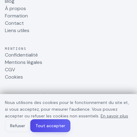
Blog
À propos
Formation
Contact
Liens utiles
MENTIONS
Confidentialité
Mentions légales
CGV
Cookies
RESSOURCES & RÉSEAUX
Formation AI Studios
Nous utilisons des cookies pour le fonctionnement du site et,
Podcast Génération IA
si vous acceptez, pour mesurer l'audience. Vous pouvez
Instagram
accepter ou refuser les cookies non essentiels.
En savoir plus
LinkedIn
Refuser
Tout accepter
X