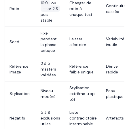
16:9
ou
Changer de
Continuité
Ratio
--ar 2:3
ratio à
cassée
puis
chaque test
stable
Fixe
pendant
Laisser
Variabilité
Seed
la phase
aléatoire
inutile
critique
3 à 5
Référence
Référence
Dérive
masters
image
faible unique
rapide
validées
Stylisation
Niveau
Peau
Stylisation
extrême trop
modéré
plastique
tôt
5 à 8
Liste
Négatifs
exclusions
contradictoire
Artefacts
utiles
interminable