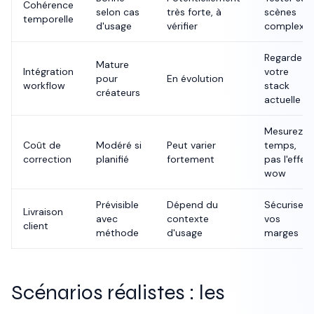
Cohérence
selon cas
très forte, à
scènes
temporelle
d'usage
vérifier
complexe
Regardez
Mature
Intégration
votre
pour
En évolution
workflow
stack
créateurs
actuelle
Mesurez le
Coût de
Modéré si
Peut varier
temps,
correction
planifié
fortement
pas l'effet
wow
Prévisible
Dépend du
Sécurisez
Livraison
avec
contexte
vos
client
méthode
d'usage
marges
Scénarios réalistes : les