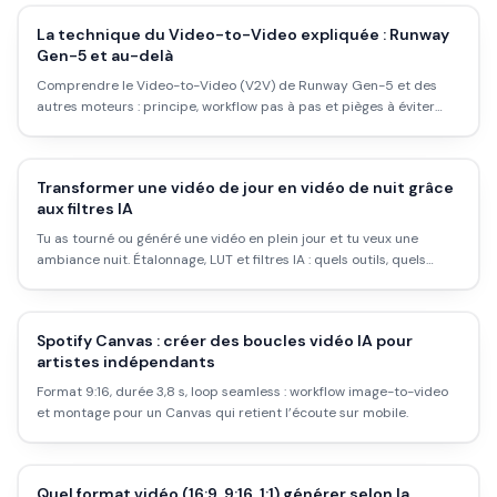
La technique du Video-to-Video expliquée : Runway
Gen-5 et au-delà
Comprendre le Video-to-Video (V2V) de Runway Gen-5 et des
autres moteurs : principe, workflow pas à pas et pièges à éviter
pour un rendu pro.
Transformer une vidéo de jour en vidéo de nuit grâce
aux filtres IA
Tu as tourné ou généré une vidéo en plein jour et tu veux une
ambiance nuit. Étalonnage, LUT et filtres IA : quels outils, quels
réglages, et comment éviter le rendu artificiel.
Spotify Canvas : créer des boucles vidéo IA pour
artistes indépendants
Format 9:16, durée 3,8 s, loop seamless : workflow image-to-video
et montage pour un Canvas qui retient l’écoute sur mobile.
Quel format vidéo (16:9, 9:16, 1:1) générer selon la