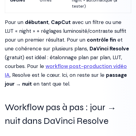
dédiés
offres
night » automatique (à
tester)
Pour un
débutant
,
CapCut
avec un filtre ou une
LUT « night » + réglages luminosité/contraste suffit
pour un premier résultat. Pour un
contrôle fin
et
une cohérence sur plusieurs plans,
DaVinci Resolve
(gratuit) est idéal : étalonnage plan par plan, LUT,
courbes. Pour le
workflow post-production vidéo
IA
, Resolve est le cœur. Ici, on reste sur le
passage
jour → nuit
en tant que tel.
Workflow pas à pas : jour →
nuit dans DaVinci Resolve