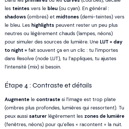
Dans les
primaires
ou les
curves
(courbes), décale
les
teintes
vers le
bleu
(ou cyan). En général :
shadows
(ombres) et
midtones
(demi-teintes) vers
le bleu. Les
highlights
peuvent rester un peu plus
neutres ou légèrement chauds (lampes, néons)
pour simuler des sources de lumière. Une
LUT « day
to night »
fait souvent ça en un clic : tu l’importes
dans Resolve (node LUT), tu l’appliques, tu ajustes
l’intensité (mix) si besoin.
Étape 4 : Contraste et détails
Augmente
le
contraste
si l’image est trop plate
(ombres plus profondes, lumières qui ressortent). Tu
peux aussi
saturer
légèrement les
zones de lumière
(fenêtres, néons) pour qu’elles « racontent » la nuit.