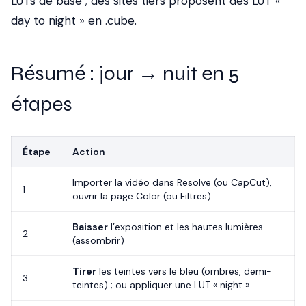
LUTs de base ; des sites tiers proposent des LUT «
day to night » en .cube.
Résumé : jour → nuit en 5
étapes
Étape
Action
Importer la vidéo dans Resolve (ou CapCut),
1
ouvrir la page Color (ou Filtres)
Baisser
l’exposition et les hautes lumières
2
(assombrir)
Tirer
les teintes vers le bleu (ombres, demi-
3
teintes) ; ou appliquer une LUT « night »