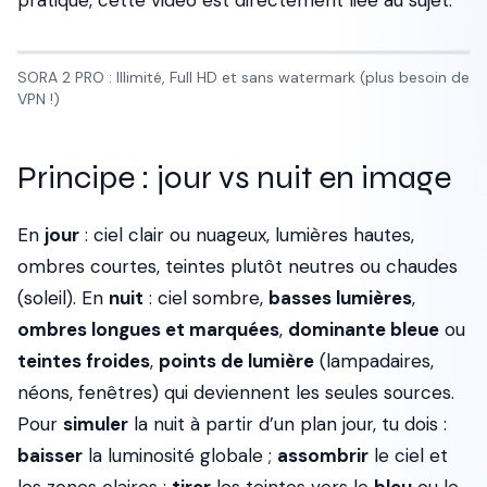
pratique, cette video est directement liee au sujet.
SORA 2 PRO : Illimité, Full HD et sans watermark (plus besoin de
VPN !)
Principe : jour vs nuit en image
En
jour
: ciel clair ou nuageux, lumières hautes,
ombres courtes, teintes plutôt neutres ou chaudes
(soleil). En
nuit
: ciel sombre,
basses lumières
,
ombres longues et marquées
,
dominante bleue
ou
teintes froides
,
points de lumière
(lampadaires,
néons, fenêtres) qui deviennent les seules sources.
Pour
simuler
la nuit à partir d’un plan jour, tu dois :
baisser
la luminosité globale ;
assombrir
le ciel et