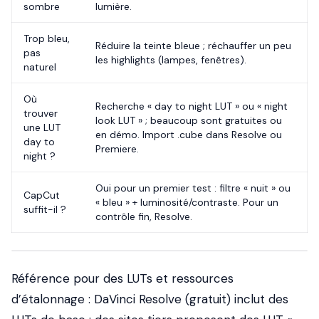
sombre
lumière.
Trop bleu,
Réduire la teinte bleue ; réchauffer un peu
pas
les highlights (lampes, fenêtres).
naturel
Où
Recherche « day to night LUT » ou « night
trouver
look LUT » ; beaucoup sont gratuites ou
une LUT
en démo. Import .cube dans Resolve ou
day to
Premiere.
night ?
Oui pour un premier test : filtre « nuit » ou
CapCut
« bleu » + luminosité/contraste. Pour un
suffit-il ?
contrôle fin, Resolve.
Référence pour des LUTs et ressources
d’étalonnage :
DaVinci Resolve
(gratuit) inclut des