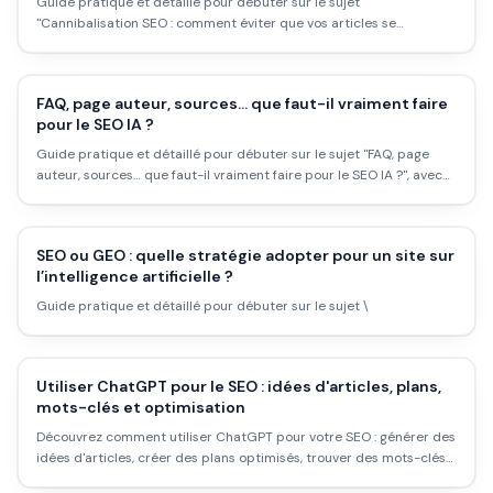
Guide pratique et détaillé pour débuter sur le sujet
"Cannibalisation SEO : comment éviter que vos articles se
concurrencent entre eux", avec workflow concret, erreurs à éviter
et plan d''action applicable dès aujourd''hui.
FAQ, page auteur, sources… que faut-il vraiment faire
pour le SEO IA ?
Guide pratique et détaillé pour débuter sur le sujet "FAQ, page
auteur, sources… que faut-il vraiment faire pour le SEO IA ?", avec
workflow concret, erreurs à éviter et plan d''action applicable dès
aujourd''hui.
SEO ou GEO : quelle stratégie adopter pour un site sur
l’intelligence artificielle ?
Guide pratique et détaillé pour débuter sur le sujet \
Utiliser ChatGPT pour le SEO : idées d'articles, plans,
mots-clés et optimisation
Découvrez comment utiliser ChatGPT pour votre SEO : générer des
idées d'articles, créer des plans optimisés, trouver des mots-clés
et améliorer vos contenus existants.