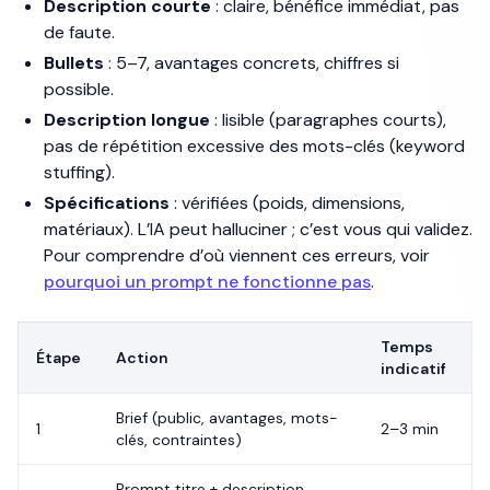
Description courte
: claire, bénéfice immédiat, pas
de faute.
Bullets
: 5–7, avantages concrets, chiffres si
possible.
Description longue
: lisible (paragraphes courts),
pas de répétition excessive des mots-clés (keyword
stuffing).
Spécifications
: vérifiées (poids, dimensions,
matériaux). L’IA peut halluciner ; c’est vous qui validez.
Pour comprendre d’où viennent ces erreurs, voir
pourquoi un prompt ne fonctionne pas
.
Temps
Étape
Action
indicatif
Brief (public, avantages, mots-
1
2–3 min
clés, contraintes)
Prompt titre + description