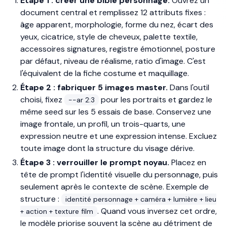
Étape 1 : créer une bible personnage.
Ouvrez un
document central et remplissez 12 attributs fixes :
âge apparent, morphologie, forme du nez, écart des
yeux, cicatrice, style de cheveux, palette textile,
accessoires signatures, registre émotionnel, posture
par défaut, niveau de réalisme, ratio d'image. C'est
l'équivalent de la fiche costume et maquillage.
Étape 2 : fabriquer 5 images master.
Dans l'outil
choisi, fixez
pour les portraits et gardez le
--ar 2:3
même seed sur les 5 essais de base. Conservez une
image frontale, un profil, un trois-quarts, une
expression neutre et une expression intense. Excluez
toute image dont la structure du visage dérive.
Étape 3 : verrouiller le prompt noyau.
Placez en
tête de prompt l'identité visuelle du personnage, puis
seulement après le contexte de scène. Exemple de
structure :
identité personnage + caméra + lumière + lieu
. Quand vous inversez cet ordre,
+ action + texture film
le modèle priorise souvent la scène au détriment de