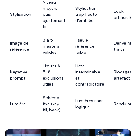
Niveau
moyen,
Stylisation
Look
Stylisation
puis
trop haute
artificiel/p
ajustement
d'emblée
fin
3 à 5
1 seule
Image de
Dérive rap
masters
référence
référence
traits
valides
faible
Limiter à
Liste
Negative
5-8
interminable
Blocages e
prompt
exclusions
et
artefacts
utiles
contradictoire
Schéma
Lumières sans
Lumière
fixe (key,
Rendu ama
logique
fill, back)