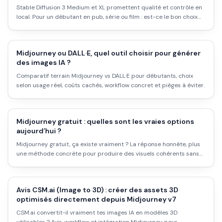
Stable Diffusion 3 Medium et XL promettent qualité et contrôle en
local. Pour un débutant en pub, série ou film : est-ce le bon choix
pour générer sans abonnement et sans envoyer ses données ? Avis
et workflow.
Midjourney ou DALL·E, quel outil choisir pour générer
des images IA ?
Comparatif terrain Midjourney vs DALL·E pour débutants, choix
selon usage réel, coûts cachés, workflow concret et pièges à éviter.
Midjourney gratuit : quelles sont les vraies options
aujourd’hui ?
Midjourney gratuit, ça existe vraiment ? La réponse honnête, plus
une méthode concrète pour produire des visuels cohérents sans
cramer votre budget : réglages, erreurs fréquentes et corrections
actionnables.
Avis CSM.ai (Image to 3D) : créer des assets 3D
optimisés directement depuis Midjourney v7
CSM.ai convertit-il vraiment tes images IA en modèles 3D