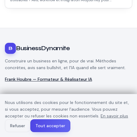
utilisables ? Avis, workflow et intégration Midjourney pour
débutants.
BusinessDynamite
B
Construire un business en ligne, pour de vrai. Méthodes
concrètes, avis sans bullshit, et l'IA quand elle sert vraiment.
Frank Houbre — Formateur & Réalisateur IA
THÉMATIQUES
Nous utilisons des cookies pour le fonctionnement du site et,
Business en ligne
si vous acceptez, pour mesurer l'audience. Vous pouvez
E-commerce
accepter ou refuser les cookies non essentiels.
En savoir plus
Dropshipping
TikTok
Refuser
Tout accepter
Marketing digital