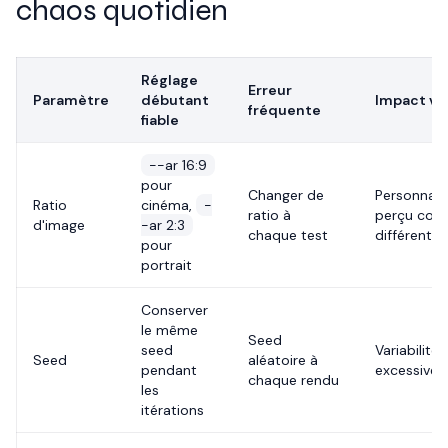
chaos quotidien
Réglage
Erreur
Paramètre
débutant
Impact vi
fréquente
fiable
--ar 16:9
pour
Changer de
Personnag
Ratio
cinéma,
-
ratio à
perçu co
d'image
-ar 2:3
chaque test
différent
pour
portrait
Conserver
le même
Seed
seed
Variabilité
Seed
aléatoire à
pendant
excessive
chaque rendu
les
itérations