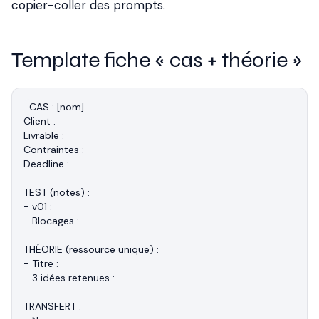
copier-coller des prompts.
Template fiche « cas + théorie »
CAS : [nom]

Client :

Livrable :

Contraintes :

Deadline :

TEST (notes) :

- v01 :

- Blocages :

THÉORIE (ressource unique) :

- Titre :

- 3 idées retenues :

TRANSFERT :
