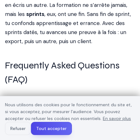
en écris un autre. La formation ne s’arrête jamais,
mais les
sprints
, eux, ont une fin. Sans fin de sprint,
tu confonds apprentissage et errance. Avec des
sprints datés, tu avances une preuve à la fois : un
export, puis un autre, puis un client.
Frequently Asked Questions
(FAQ)
Combien de temps minimum pour un
Nous utilisons des cookies pour le fonctionnement du site et,
cursus IA efficace ?
si vous acceptez, pour mesurer l'audience. Vous pouvez
accepter ou refuser les cookies non essentiels.
En savoir plus
3 mois avec 6 h / semaine pour un premier spot
Refuser
Tout accepter
solide. 6 mois pour portfolio crédible et 2e charte