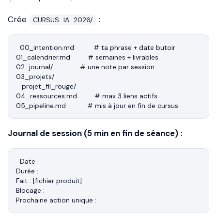
Crée
:
CURSUS_IA_2026/
00_intention.md          # ta phrase + date butoir

01_calendrier.md         # semaines + livrables

02_journal/              # une note par session

03_projets/

   projet_fil_rouge/

04_ressources.md         # max 3 liens actifs

Journal de session (5 min en fin de séance) :
Date :

Durée :

Fait : [fichier produit]

Blocage :
