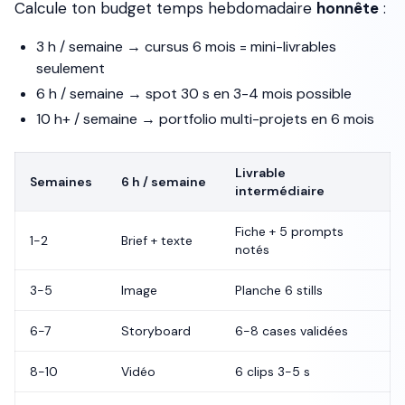
Calcule ton budget temps hebdomadaire
honnête
:
3 h / semaine → cursus 6 mois = mini-livrables
seulement
6 h / semaine → spot 30 s en 3-4 mois possible
10 h+ / semaine → portfolio multi-projets en 6 mois
Livrable
Semaines
6 h / semaine
intermédiaire
Fiche + 5 prompts
1-2
Brief + texte
notés
3-5
Image
Planche 6 stills
6-7
Storyboard
6-8 cases validées
8-10
Vidéo
6 clips 3-5 s