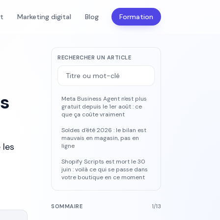
nt
Marketing digital
Blog
Formation
RECHERCHER UN ARTICLE
ès
Meta Business Agent n'est plus
gratuit depuis le 1er août : ce
que ça coûte vraiment
Soldes d'été 2026 : le bilan est
mauvais en magasin, pas en
 les
ligne
Shopify Scripts est mort le 30
juin : voilà ce qui se passe dans
votre boutique en ce moment
SOMMAIRE
1
/
13