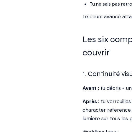
Tu ne sais pas retr
Le cours avancé att
Les six comp
couvrir
1. Continuité vis
Avant :
tu décris « u
Après :
tu verrouille
character reference 
lumière sur tous les p
Workflow type :