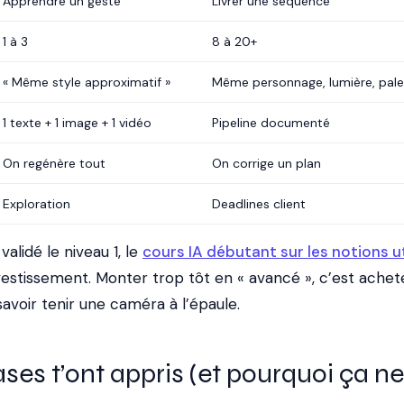
Apprendre un geste
Livrer une séquence
1 à 3
8 à 20+
« Même style approximatif »
Même personnage, lumière, pale
1 texte + 1 image + 1 vidéo
Pipeline documenté
On regénère tout
On corrige un plan
Exploration
Deadlines client
validé le niveau 1, le
cours IA débutant sur les notions ut
vestissement. Monter trop tôt en « avancé », c’est achet
avoir tenir une caméra à l’épaule.
ses t’ont appris (et pourquoi ça ne