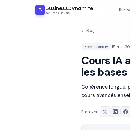
BusinessDynamite
B
Busin
par Frank Houbre
← Blog
15 mai 2
Formations IA
Cours IA 
les bases
Cohérence longue, pi
cours avancés ensei
Partager :