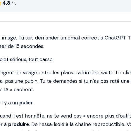
4,8
/ 5
le image. Tu sais demander un email correct à ChatGPT. T
er de 15 secondes.
ojet sérieux, tout casse.
ent de visage entre les plans. La lumière saute. Le clien
a, pas une pub ». Tu te demandes si tu n’as pas raté une
s IA » cachent.
 Il y a un
palier
.
and il est honnête, ne te vend pas « encore plus d’outils 
r
à
produire
. De l’essai isolé à la chaîne reproductible. V