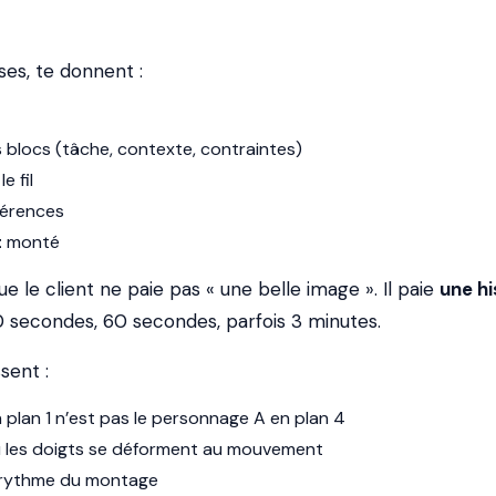
ses, te donnent :
s blocs (tâche, contexte, contraintes)
e fil
férences
t
monté
e le client ne paie pas « une belle image ». Il paie
une hi
 secondes, 60 secondes, parfois 3 minutes.
ssent :
plan 1 n’est pas le personnage A en plan 4
u les doigts se déforment au mouvement
u rythme du montage