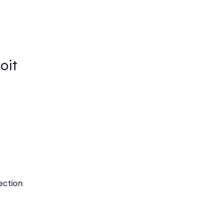
oit
ection