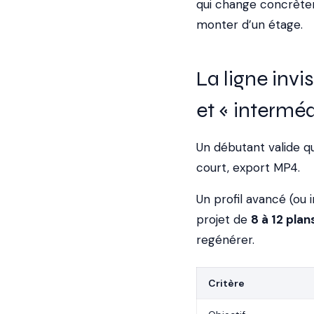
qui change concrètem
monter d’un étage.
La ligne invi
et « intermédi
Un débutant valide qu
court, export MP4.
Un profil avancé (ou i
projet de
8 à 12 plan
regénérer.
Critère