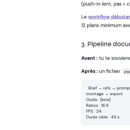
(push-in lent, pas « 
Le
workflow débutant
12 plans minimum ave
3. Pipeline doc
Avant :
tu te souvien
Après :
un fichier
pi
Brief → refs → promp
montage → export

Outils : [liste]

Ratios : 16:9

FPS : 24
