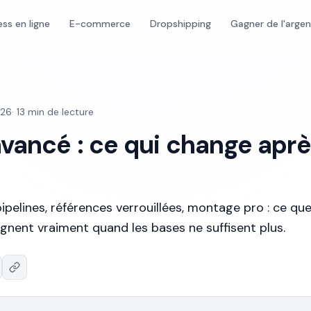
ess en ligne
E-commerce
Dropshipping
Gagner de l'arge
026
·
13
min de lecture
avancé : ce qui change apr
pelines, références verrouillées, montage pro : ce que
gnent vraiment quand les bases ne suffisent plus.