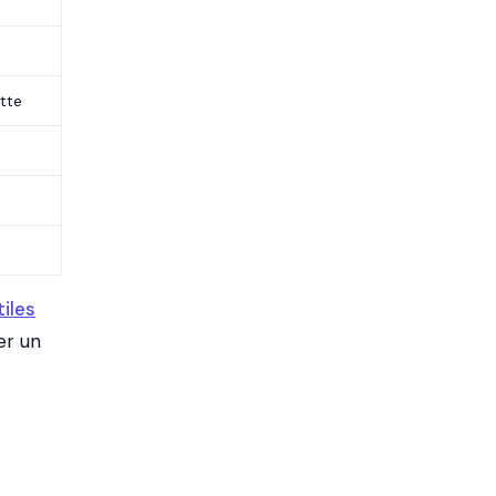
tte
iles
er un