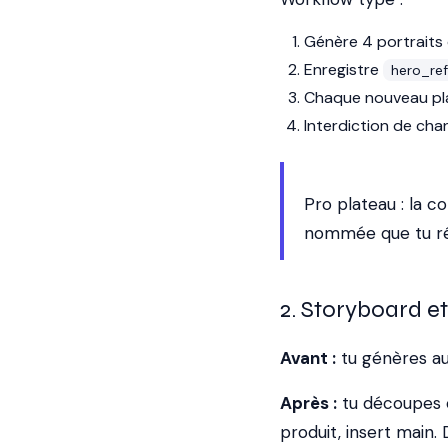
Génère 4 portraits 
Enregistre
hero_re
Chaque nouveau pla
Interdiction de chan
Pro plateau : la c
nommée que tu réut
2. Storyboard 
Avant :
tu génères au 
Après :
tu découpes c
produit, insert main