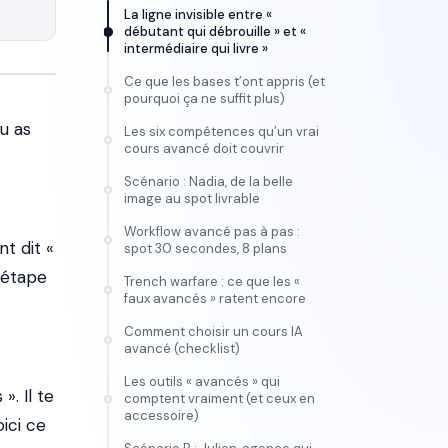
La ligne invisible entre «
débutant qui débrouille » et «
intermédiaire qui livre »
Ce que les bases t’ont appris (et
pourquoi ça ne suffit plus)
u as
Les six compétences qu’un vrai
cours avancé doit couvrir
Scénario : Nadia, de la belle
image au spot livrable
Workflow avancé pas à pas :
t dit «
spot 30 secondes, 8 plans
 étape
Trench warfare : ce que les «
faux avancés » ratent encore
Comment choisir un cours IA
avancé (checklist)
Les outils « avancés » qui
». Il te
comptent vraiment (et ceux en
accessoire)
oici ce