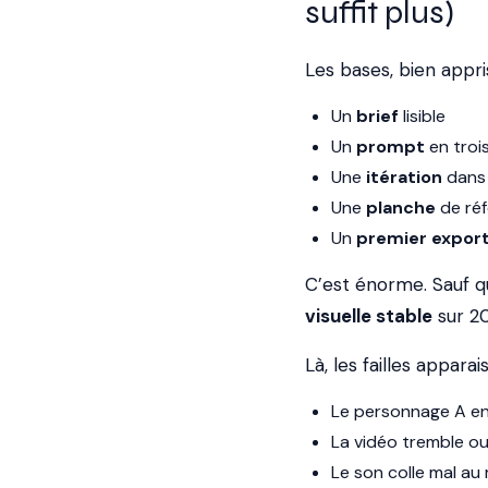
suffit plus)
Les bases, bien appri
Un
brief
lisible
Un
prompt
en troi
Une
itération
dans l
Une
planche
de ré
Un
premier expor
C’est énorme. Sauf qu
visuelle stable
sur 20
Là, les failles apparai
Le personnage A en 
La vidéo tremble o
Le son colle mal a