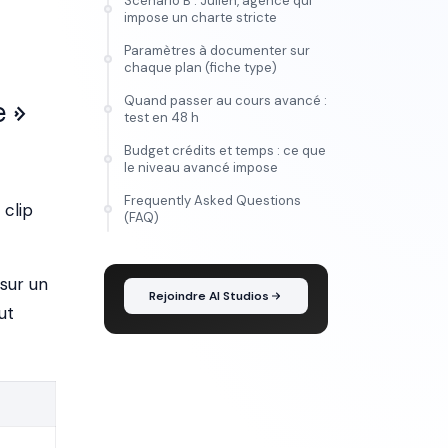
Scénario B : Julien, agence qui
impose un charte stricte
Paramètres à documenter sur
chaque plan (fiche type)
Quand passer au cours avancé :
e »
test en 48 h
Budget crédits et temps : ce que
le niveau avancé impose
Frequently Asked Questions
 clip
FORMATION
(FAQ)
Maîtrise l'IA vidéo, de
l'idée au montage
sur un
Rejoindre AI Studios
ut