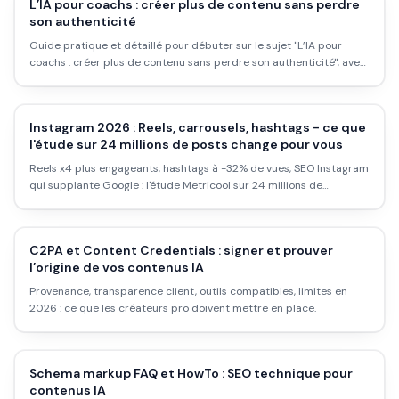
L’IA pour coachs : créer plus de contenu sans perdre
son authenticité
Guide pratique et détaillé pour débuter sur le sujet "L’IA pour
coachs : créer plus de contenu sans perdre son authenticité", avec
workflow concret, erreurs à éviter et plan d''action applicable dès
aujourd''hui.
Instagram 2026 : Reels, carrousels, hashtags - ce que
l'étude sur 24 millions de posts change pour vous
Reels x4 plus engageants, hashtags à -32% de vues, SEO Instagram
qui supplante Google : l'étude Metricool sur 24 millions de
publications révèle ce qui marche vraiment pour vendre sur
Instagram en 2026.
C2PA et Content Credentials : signer et prouver
l’origine de vos contenus IA
Provenance, transparence client, outils compatibles, limites en
2026 : ce que les créateurs pro doivent mettre en place.
Schema markup FAQ et HowTo : SEO technique pour
contenus IA