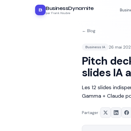
BusinessDynamite
B
Busin
par Frank Houbre
← Blog
26 mai 20
Business IA
Pitch deck
slides IA
Les 12 slides indispe
Gamma + Claude pou
Partager :