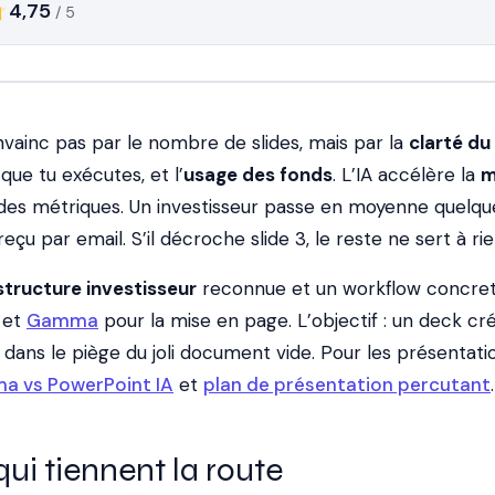
4,75
/ 5
vainc pas par le nombre de slides, mais par la
clarté du
que tu exécutes, et l’
usage des fonds
. L’IA accélère la
m
es métriques. Un investisseur passe en moyenne quelqu
çu par email. S’il décroche slide 3, le reste ne sert à rie
structure investisseur
reconnue et un workflow concre
 et
Gamma
pour la mise en page. L’objectif : un deck cr
dans le piège du joli document vide. Pour les présentati
 vs PowerPoint IA
et
plan de présentation percutant
.
 qui tiennent la route