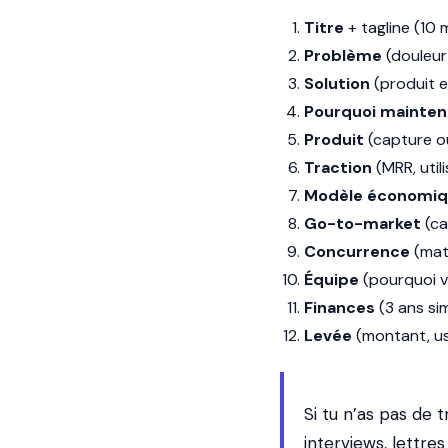
Titre
+ tagline (10 
Problème
(douleur
Solution
(produit e
Pourquoi mainten
Produit
(capture o
Traction
(MRR, utili
Modèle économi
Go-to-market
(ca
Concurrence
(matr
Équipe
(pourquoi v
Finances
(3 ans sim
Levée
(montant, usa
Si tu n’as pas de 
interviews, lettres