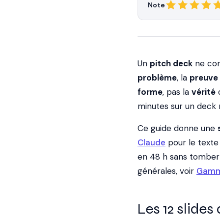
Note
Un
pitch deck
ne con
problème
, la
preuve
forme
, pas la
vérité
d
minutes sur un deck re
Ce guide donne une
Claude
pour le texte
en 48 h sans tomber 
générales, voir
Gamma
Les 12 slides