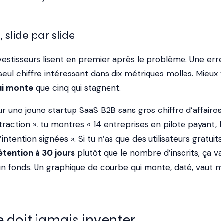
, slide par slide
nvestisseurs lisent en premier après le problème. Une err
seul chiffre intéressant dans dix métriques molles. Mieux
qui monte
que cinq qui stagnent.
une jeune startup SaaS B2B sans gros chiffre d’affaires 
 traction », tu montres « 14 entreprises en pilote payant,
intention signées ». Si tu n’as que des utilisateurs gratuits
étention à 30 jours
plutôt que le nombre d’inscrits, ça v
’un fonds. Un graphique de courbe qui monte, daté, vaut 
e doit jamais inventer