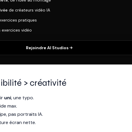
lète
, de l'idée au montage
ivée
de créateurs vidéo IA
exercices pratiques
s exercices vidéo
Rejoindre AI Studios
bilité > créativité
ir
uni
, une typo.
ide max.
pe, pas portraits IA.
ture écran nette.