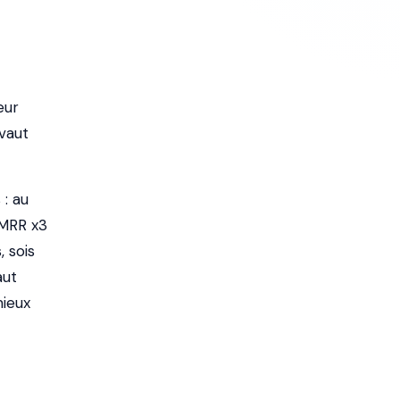
eur
 vaut
: au
 MRR x3
, sois
aut
mieux