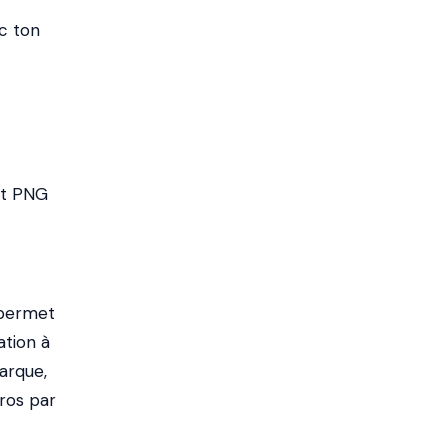
ec ton
rt PNG
 permet
ation à
arque,
ros par