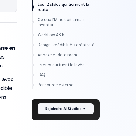
Les 12 slides qui tiennent la
route
Ce que l’IA ne doit jamais
inventer
Workflow 48 h
Design : crédibilité > créativité
ise en
Annexe et data room
es
n.
Erreurs qui tuent la levée
FAQ
t avec
FORMATION
Ressource externe
édible
Maîtrise l'IA vidéo, de
l'idée au montage
ons
Rejoindre AI Studios