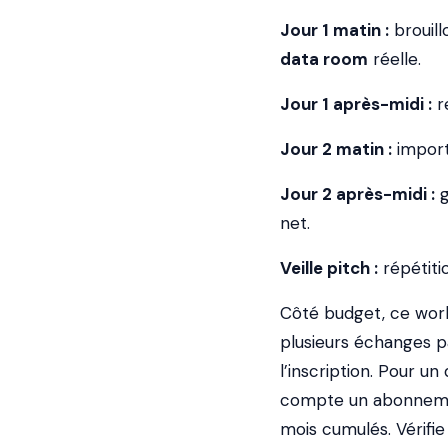
Jour 1 matin :
brouill
data room
réelle.
Jour 1 après-midi :
re
Jour 2 matin :
impor
Jour 2 après-midi :
g
net.
Veille pitch :
répétiti
Côté budget, ce work
plusieurs échanges p
l’inscription. Pour u
compte un abonnement
mois cumulés. Vérifie 