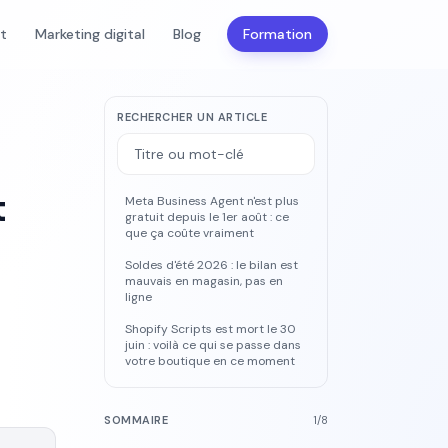
nt
Marketing digital
Blog
Formation
RECHERCHER UN ARTICLE
t
Meta Business Agent n'est plus
gratuit depuis le 1er août : ce
que ça coûte vraiment
Soldes d'été 2026 : le bilan est
mauvais en magasin, pas en
ligne
Shopify Scripts est mort le 30
juin : voilà ce qui se passe dans
votre boutique en ce moment
SOMMAIRE
1
/
8