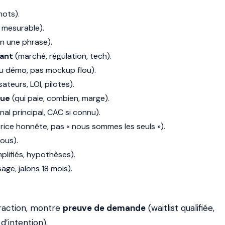
mots).
 mesurable).
n une phrase).
ant
(marché, régulation, tech).
u démo, pas mockup flou).
sateurs, LOI, pilotes).
que
(qui paie, combien, marge).
nal principal, CAC si connu).
ice honnête, pas « nous sommes les seuls »).
ous).
plifiés, hypothèses).
ge, jalons 18 mois).
traction, montre
preuve de demande
(waitlist qualifiée,
 d’intention).