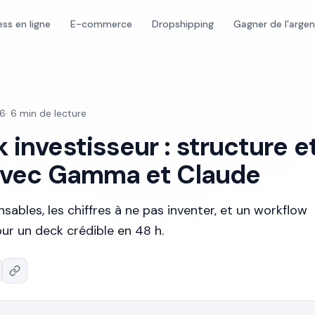
ess en ligne
E-commerce
Dropshipping
Gagner de l'arge
26
·
6
min de lecture
 investisseur : structure e
 avec Gamma et Claude
nsables, les chiffres à ne pas inventer, et un workflow
r un deck crédible en 48 h.