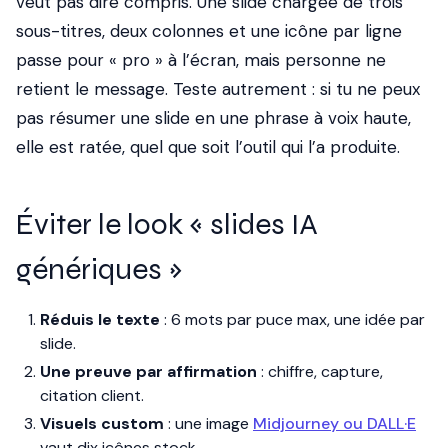
veut pas dire compris. Une slide chargée de trois
sous-titres, deux colonnes et une icône par ligne
passe pour « pro » à l’écran, mais personne ne
retient le message. Teste autrement : si tu ne peux
pas résumer une slide en une phrase à voix haute,
elle est ratée, quel que soit l’outil qui l’a produite.
Éviter le look « slides IA
génériques »
Réduis le texte
: 6 mots par puce max, une idée par
slide.
Une preuve par affirmation
: chiffre, capture,
citation client.
Visuels custom
: une image
Midjourney ou DALL·E
vaut dix icônes stock.