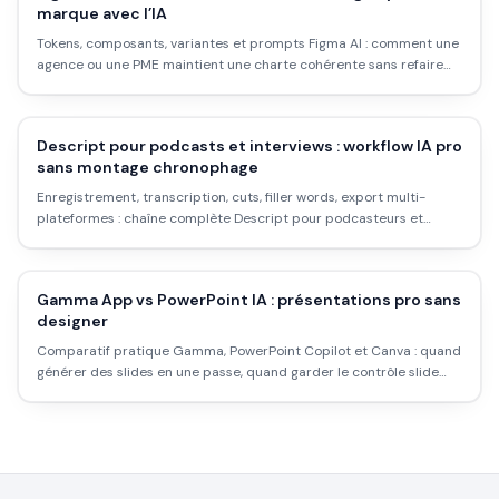
marque avec l’IA
Tokens, composants, variantes et prompts Figma AI : comment une
agence ou une PME maintient une charte cohérente sans refaire
chaque visuel à la main.
Descript pour podcasts et interviews : workflow IA pro
sans montage chronophage
Enregistrement, transcription, cuts, filler words, export multi-
plateformes : chaîne complète Descript pour podcasteurs et
intervieweurs en 2026.
Gamma App vs PowerPoint IA : présentations pro sans
designer
Comparatif pratique Gamma, PowerPoint Copilot et Canva : quand
générer des slides en une passe, quand garder le contrôle slide
par slide, et comment éviter le look « template IA ».