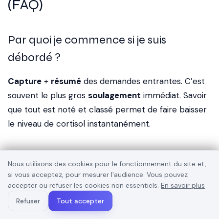
(FAQ)
Par quoi je commence si je suis
débordé ?
Capture
+
résumé
des demandes entrantes. C’est
souvent le plus gros
soulagement
immédiat. Savoir
que tout est noté et classé permet de faire baisser
le niveau de cortisol instantanément.
Dois-je embaucher avant
Nous utilisons des cookies pour le fonctionnement du site et,
d’automatiser ?
si vous acceptez, pour mesurer l'audience. Vous pouvez
accepter ou refuser les cookies non essentiels.
En savoir plus
Automatise d’abord ce qui est
scriptable
. Garde
Refuser
Tout accepter
l’humain sur ce qui demande
relation
ou
jugement
.