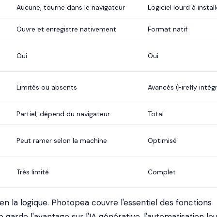
Aucune, tourne dans le navigateur
Logiciel lourd à install
Ouvre et enregistre nativement
Format natif
Oui
Oui
Limités ou absents
Avancés (Firefly intég
Partiel, dépend du navigateur
Total
Peut ramer selon la machine
Optimisé
Très limité
Complet
n la logique. Photopea couvre l'essentiel des fonctions
garde l'avantage sur l'IA générative, l'automatisation lo