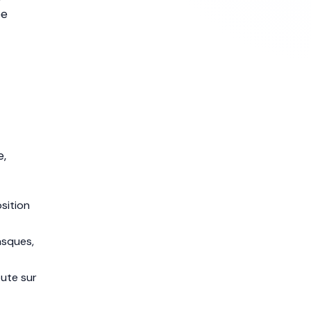
ée
e,
sition
asques,
oute sur