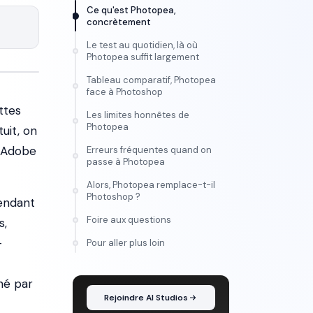
Ce qu'est Photopea,
concrètement
Le test au quotidien, là où
Photopea suffit largement
Tableau comparatif, Photopea
face à Photoshop
ttes
Les limites honnêtes de
Photopea
tuit, on
t Adobe
Erreurs fréquentes quand on
passe à Photopea
Alors, Photopea remplace-t-il
Photoshop ?
pendant
Foire aux questions
s,
FORMATION
-
Pour aller plus loin
Maîtrise l'IA vidéo, de
l'idée au montage
né par
Rejoindre AI Studios