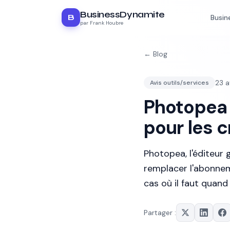
BusinessDynamite
B
Busin
par Frank Houbre
← Blog
23 a
Avis outils/services
Photopea 
pour les c
Photopea, l'éditeur 
remplacer l'abonneme
cas où il faut quan
Partager :