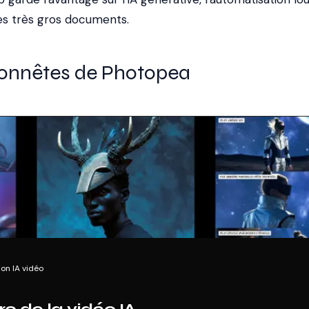
es très gros documents.
honnêtes de Photopea
on IA vidéo