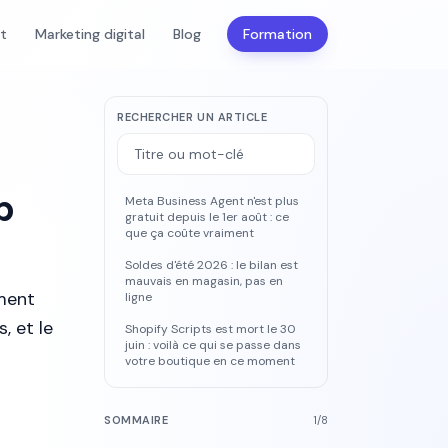
nt
Marketing digital
Blog
Formation
RECHERCHER UN ARTICLE
p
Meta Business Agent n'est plus
gratuit depuis le 1er août : ce
que ça coûte vraiment
Soldes d'été 2026 : le bilan est
mauvais en magasin, pas en
iment
ligne
, et le
Shopify Scripts est mort le 30
juin : voilà ce qui se passe dans
votre boutique en ce moment
SOMMAIRE
1
/
8