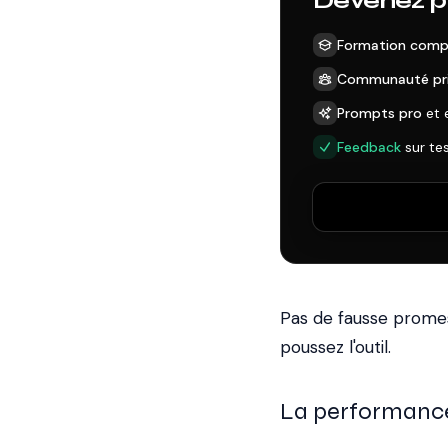
Devenez pr
Formation comp
Communauté pr
Prompts pro
et 
Feedback
sur te
Pas de fausse promess
poussez l'outil.
La performance 