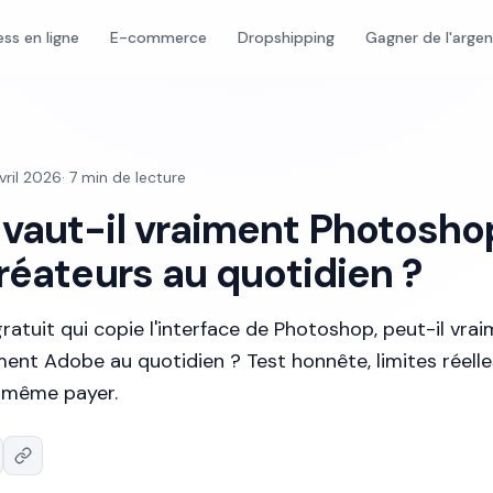
ess en ligne
E-commerce
Dropshipping
Gagner de l'arge
vril 2026
·
7
min de lecture
vaut-il vraiment Photosho
réateurs au quotidien ?
gratuit qui copie l'interface de Photoshop, peut-il vra
nt Adobe au quotidien ? Test honnête, limites réelles
d même payer.