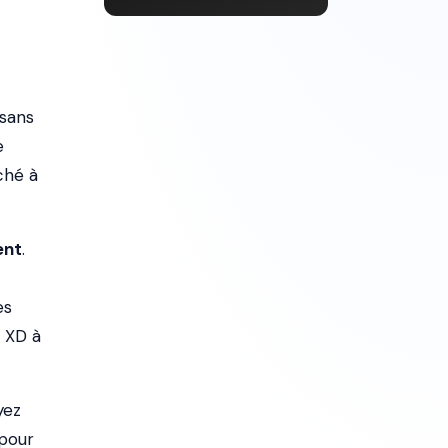
 sans
e
ché à
ent
.
es
u XD à
yez
 pour