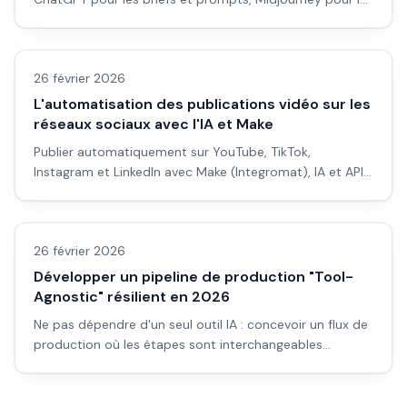
visuels, Canva pour la mise en page. Guide pas à pas
Automatisation
pour débutants.
26 février 2026
L'automatisation des publications vidéo sur les
réseaux sociaux avec l'IA et Make
Publier automatiquement sur YouTube, TikTok,
Instagram et LinkedIn avec Make (Integromat), IA et APIs.
Scénarios, erreurs courantes et workflow résilient.
Automatisation
26 février 2026
Développer un pipeline de production "Tool-
Agnostic" résilient en 2026
Ne pas dépendre d'un seul outil IA : concevoir un flux de
production où les étapes sont interchangeables
(génération, montage, voix) pour rester résilient aux
changements de prix et d'APIs.