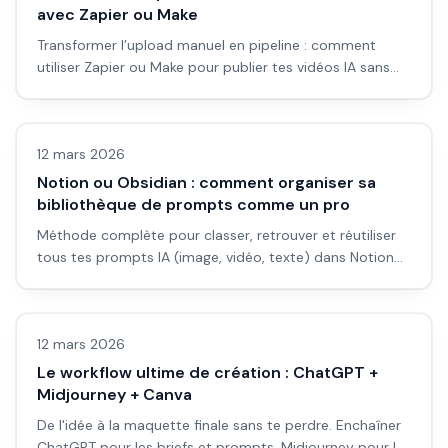
avec Zapier ou Make
Transformer l’upload manuel en pipeline : comment
utiliser Zapier ou Make pour publier tes vidéos IA sans
passer tes journées dans les interfaces YouTube et
Automatisation
réseaux.
12 mars 2026
Notion ou Obsidian : comment organiser sa
bibliothèque de prompts comme un pro
Méthode complète pour classer, retrouver et réutiliser
tous tes prompts IA (image, vidéo, texte) dans Notion
ou Obsidian, avec templates prêts à copier et workflow
Automatisation
concrets.
12 mars 2026
Le workflow ultime de création : ChatGPT +
Midjourney + Canva
De l'idée à la maquette finale sans te perdre. Enchaîner
ChatGPT pour les briefs et prompts, Midjourney pour les