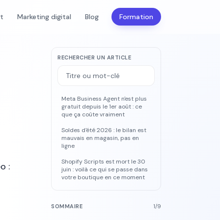
nt
Marketing digital
Blog
Formation
RECHERCHER UN ARTICLE
Meta Business Agent n'est plus
gratuit depuis le 1er août : ce
que ça coûte vraiment
Soldes d'été 2026 : le bilan est
mauvais en magasin, pas en
ligne
Shopify Scripts est mort le 30
o :
juin : voilà ce qui se passe dans
votre boutique en ce moment
SOMMAIRE
1
/
9