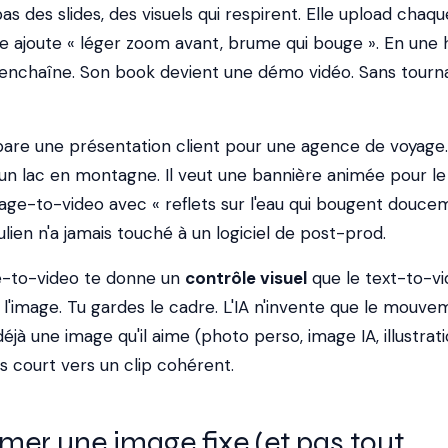
as des slides, des visuels qui respirent. Elle upload chaqu
le ajoute « léger zoom avant, brume qui bouge ». En une 
les enchaîne. Son book devient une démo vidéo. Sans tourn
pare une présentation client pour une agence de voyage. 
n lac en montagne. Il veut une bannière animée pour le si
age-to-video avec « reflets sur l'eau qui bougent doucem
Julien n'a jamais touché à un logiciel de post-prod.
mage-to-video te donne un
contrôle visuel
que le text-to-v
is l'image. Tu gardes le cadre. L'IA n'invente que le mouve
éjà une image qu'il aime (photo perso, image IA, illustrati
us court vers un clip cohérent.
mer une image fixe (et pas tout