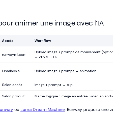
.
 pour animer une image avec l'IA
Accès
Workflow
Upload image + prompt de mouvement (option
runwayml.com
→ clip 5–10 s
lumalabs.ai
Upload image + prompt → animation
Selon accès
Image + prompt → clip
Selon produit
Même logique : image en entrée, vidéo en sorti
unway
ou
Luma Dream Machine
. Runway propose une z