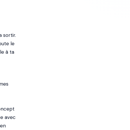
 sortir.
oute le
le à ta
ames
concept
ite avec
 en