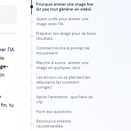
Pourquoi animer une image fixe
(et pas tout générer en vidéo)
Quels outils pour animer une
image avec l'IA
Préparer ton image pour de bons
résultats
Comment écrire le prompt de
r l'IA.
mouvement
ie.
Marche à suivre : animer une
ge-
image en quelques clics
Un
Les erreurs où se plantent les
débutants (et comment
corriger)
e
Après l'animation : quoi faire du
clip
fin, tu
Foire aux questions
Ressource externe
FORMATION
recommandée
Maîtrise l'IA vidéo, de