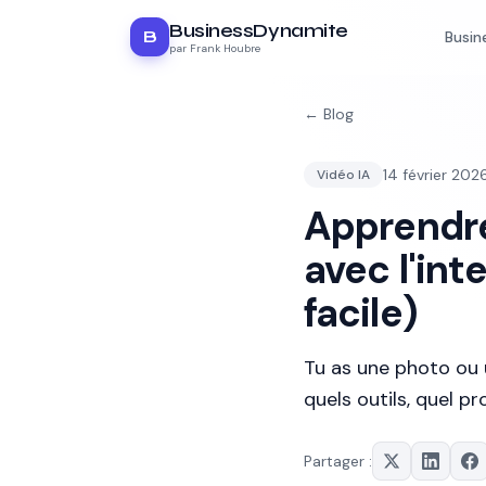
BusinessDynamite
B
Busin
par Frank Houbre
← Blog
14 février 202
Vidéo IA
Apprendre
avec l'inte
facile)
Tu as une photo ou u
quels outils, quel 
Partager :