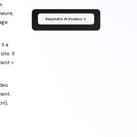
e
l'idée au montage
heure,
Rejoindre AI Studios
age.
Il a
te. Il
ent ».
ideo
ment.
on),