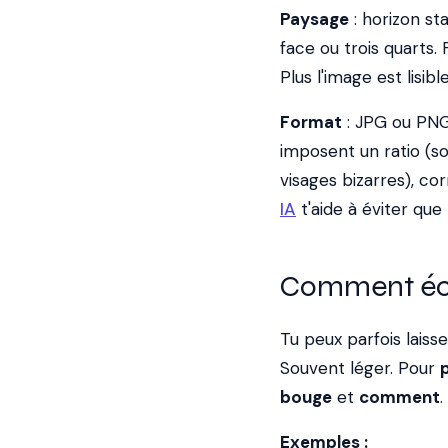
Paysage
: horizon st
face ou trois quarts.
Plus l'image est lisi
Format
: JPG ou PNG.
imposent un ratio (sou
visages bizarres), co
IA
t'aide à éviter que 
Comment écr
Tu peux parfois lais
Souvent léger. Pour
p
bouge
et
comment
.
Exemples :