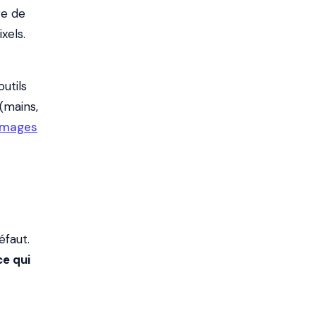
ge de
xels.
utils
 (mains,
'images
éfaut.
ce qui