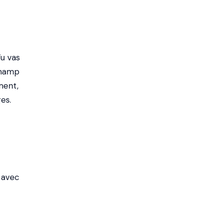
Tu vas
 champ
ment,
es.
, avec