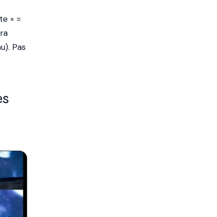
te » =
ra
u). Pas
es