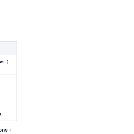
nel)
e
one «