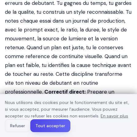
erreurs de debutant. Tu gagnes du temps, tu gardes
de la qualite, tu construis un style reconnaissable. Tu
notes chaque essai dans un journal de production,
avec le prompt exact, le ratio, la duree, le style de
mouvement, la source de lumiere et la version
retenue. Quand un plan est juste, tu le conserves
comme reference de continuite visuelle. Quand un
plan est faible, tu identifies la cause technique avant
de toucher au reste. Cette discipline transforme
vite ton niveau de debutant en routine
professionnelle.
Correctif direct:
Prepare un
master propre, puis encode une version adaptee a
Nous utilisons des cookies pour le fonctionnement du site et,
chaque plateforme. Tu testes, tu compares, tu
si vous acceptez, pour mesurer l'audience. Vous pouvez
accepter ou refuser les cookies non essentiels.
En savoir plus
valides, puis tu passes a l'etape suivante.
Refuser
Tout accepter