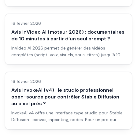
visuels avec texte : est-ce la meilleure option gratuite ?
Avis outils/services
Avis et workflow.
16 février 2026
Avis InVideo AI (moteur 2026) : documentaires
de 10 minutes à partir d’un seul prompt ?
InVideo AI 2026 permet de générer des vidéos
complètes (script, voix, visuels, sous-titres) jusqu’à 10
min et plus. Pour documentaires et long format : avis et
Avis outils/services
limites.
16 février 2026
Avis InvokeAI (v4) : le studio professionnel
open-source pour contrôler Stable Diffusion
au pixel près ?
InvokeAI v4 offre une interface type studio pour Stable
Diffusion : canvas, inpainting, nodes. Pour un pro qui
veut tout contrôler en local : est-ce le bon choix ? Avis
et workflow.