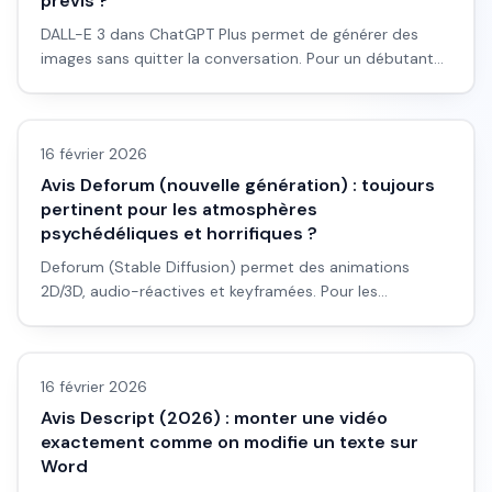
prévis ?
DALL-E 3 dans ChatGPT Plus permet de générer des
images sans quitter la conversation. Pour un débutant
en pub ou en prévis : est-ce assez pour du storyboard
Avis outils/services
rapide ? Avis honnête et workflow.
16 février 2026
Avis Deforum (nouvelle génération) : toujours
pertinent pour les atmosphères
psychédéliques et horrifiques ?
Deforum (Stable Diffusion) permet des animations
2D/3D, audio-réactives et keyframées. Pour les
ambiances psychédéliques et horrifiques, est-ce encore
Avis outils/services
le bon choix en 2026 ?
16 février 2026
Avis Descript (2026) : monter une vidéo
exactement comme on modifie un texte sur
Word