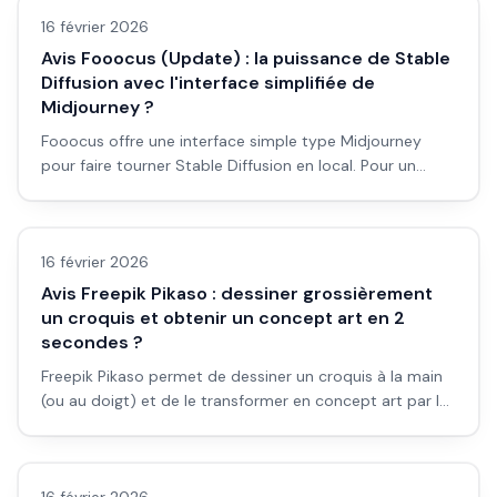
16 février 2026
Avis Fooocus (Update) : la puissance de Stable
Diffusion avec l'interface simplifiée de
Midjourney ?
Fooocus offre une interface simple type Midjourney
pour faire tourner Stable Diffusion en local. Pour un
débutant qui veut du local sans se prendre la tête : est-
Avis outils/services
ce le bon choix ? Avis et workflow.
16 février 2026
Avis Freepik Pikaso : dessiner grossièrement
un croquis et obtenir un concept art en 2
secondes ?
Freepik Pikaso permet de dessiner un croquis à la main
(ou au doigt) et de le transformer en concept art par IA.
Pour les débutants en visuel : est-ce l'outil qu'il faut ?
Avis outils/services
Avis et workflow.