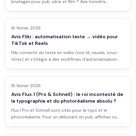
bruitages pour pub, série et film ? Avis honnête,
workflow détaillé et pièges à éviter pour débutants.
Avis outils/services
16 février 2026
Avis Fliki : automatisation texte → vidéo pour
TikTok et Reels
Fliki convertit du texte en vidéo (voix IA, visuels, sous-
titres) et s’intègre à des workflows d’automatisation
(Make, ChatGPT) pour TikTok et Reels. Avis et cas
Avis outils/services
d’usage.
16 février 2026
Avis Flux.1 (Pro & Schnell) : le roi incontesté de
la typographie et du photoréalisme absolu ?
Flux.1 Pro et Schnell sont cités pour la typo et le
photoréalisme. Pour un débutant en pub, affiches ou
film : est-ce vraiment le meilleur choix ? Avis honnête et
Avis outils/services
workflow concret.