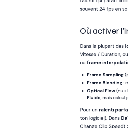
ralenti qui paraît flu
souvent 24 fps en sor
Où activer l’
Dans la plupart des
l
Vitesse / Duration, 
ou
frame interpolat
Frame Sampling
(p
Frame Blending
: 
Optical Flow
(ou « I
Fluide
, mais calcul
Pour un
ralenti parfa
ton logiciel). Dans
Da
Change Clip Speed)