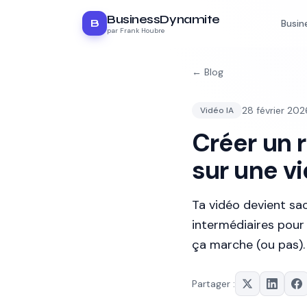
BusinessDynamite
B
Busin
par Frank Houbre
← Blog
28 février 202
Vidéo IA
Créer un r
sur une v
Ta vidéo devient sac
intermédiaires pour 
ça marche (ou pas).
Partager :