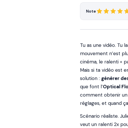
Note
Tu as une vidéo. Tu 
mouvement n’est plus
cinéma, le ralenti « p
Mais si ta vidéo est 
solution :
générer de
que font l’
Optical Fl
comment obtenir u
réglages, et quand ç
Scénario réaliste. Jul
veut un ralenti 2x po