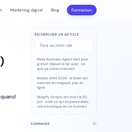
nt
Marketing digital
Blog
Formation
RECHERCHER UN ARTICLE
)
Meta Business Agent n'est plus
gratuit depuis le 1er août : ce
que ça coûte vraiment
Soldes d'été 2026 : le bilan est
mauvais en magasin, pas en
ligne
t quand
Shopify Scripts est mort le 30
juin : voilà ce qui se passe dans
votre boutique en ce moment
SOMMAIRE
1
/
7