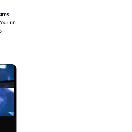
time
,
 Pour un
p