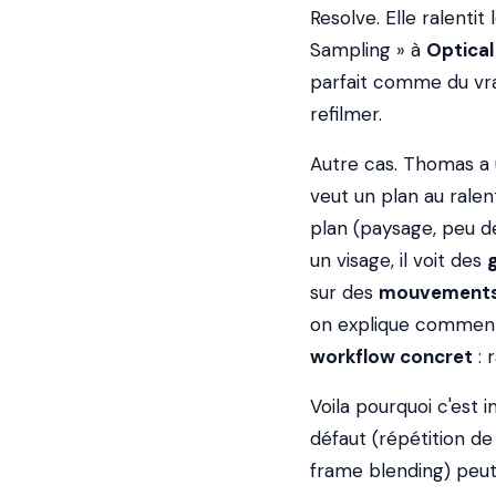
Resolve. Elle ralenti
Sampling » à
Optical
parfait comme du vrai
refilmer.
Autre cas. Thomas a
veut un plan au ralent
plan (paysage, peu de
un visage, il voit des
sur des
mouvements
on explique comment l
workflow concret
: 
Voila pourquoi c'est 
défaut (répétition de
frame blending) peut 