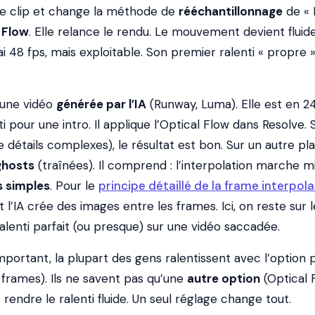
t le clip et change la méthode de
rééchantillonnage
de «
 Flow
. Elle relance le rendu. Le mouvement devient fluide
 48 fps, mais exploitable. Son premier ralenti « propre 
 une vidéo
générée par l’IA
(Runway, Luma). Elle est en 24 
i pour une intro. Il applique l’Optical Flow dans Resolve. 
 détails complexes), le résultat est bon. Sur un autre pl
ghosts
(traînées). Il comprend : l’interpolation marche m
 simples
. Pour le
principe détaillé de la frame interpol
’IA crée des images entre les frames. Ici, on reste sur l
ralenti parfait (ou presque) sur une vidéo saccadée.
important, la plupart des gens ralentissent avec l’option 
 frames). Ils ne savent pas qu’une
autre option
(Optical 
rendre le ralenti fluide. Un seul réglage change tout.