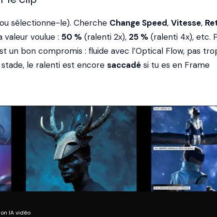
 (ou sélectionne-le). Cherche
Change Speed
,
Vitesse
,
Re
la valeur voulue :
50 %
(ralenti 2x),
25 %
(ralenti 4x), etc.
t un bon compromis : fluide avec l’Optical Flow, pas tro
 stade, le ralenti est encore
saccadé
si tu es en Frame
on IA vidéo