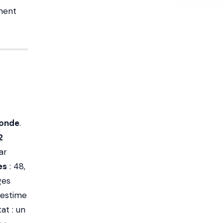
ement
conde
.
2
ar
es
: 48,
ges
e estime
at : un