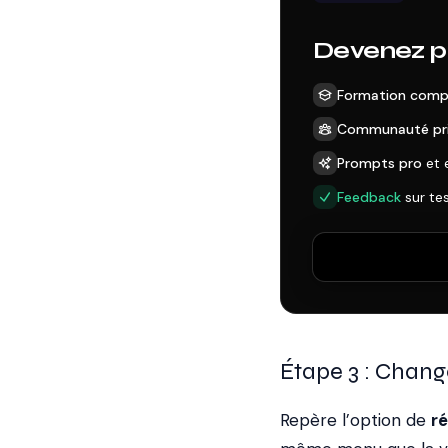
Devenez pr
Formation comp
Communauté pr
Prompts pro
et 
Feedback
sur te
Étape 3 : Chang
Repère l’option de
r