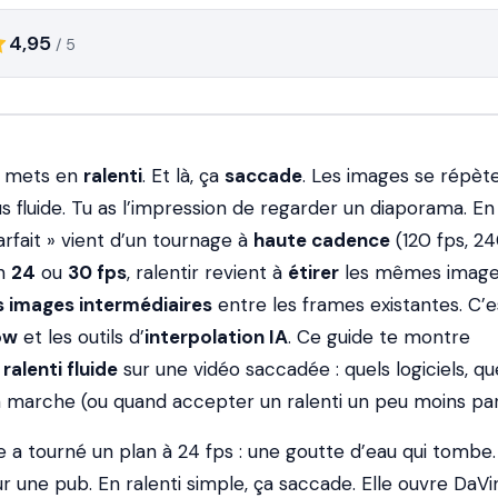
4,95
/ 5
la mets en
ralenti
. Et là, ça
saccade
. Les images se répète
 fluide. Tu as l’impression de regarder un diaporama. En
arfait » vient d’un tournage à
haute cadence
(120 fps, 24
en
24
ou
30 fps
, ralentir revient à
étirer
les mêmes image
s images intermédiaires
entre les frames existantes. C’e
ow
et les outils d’
interpolation IA
. Ce guide te montre
n
ralenti fluide
sur une vidéo saccadée : quels logiciels, qu
a marche (ou quand accepter un ralenti un peu moins parf
ie a tourné un plan à 24 fps : une goutte d’eau qui tombe.
ur une pub. En ralenti simple, ça saccade. Elle ouvre DaVi