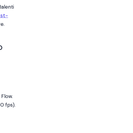
Ralenti
st-
e.
o
 Flow.
0 fps).