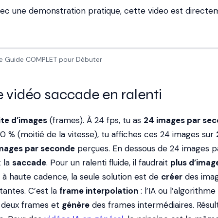
 avec une demonstration pratique, cette video est direct
 Le Guide COMPLET pour Débuter
 vidéo saccade en ralenti
ite d’images
(frames). À 24 fps, tu as
24 images par se
0 % (moitié de la vitesse), tu affiches ces 24 images sur
images par seconde
perçues. En dessous de 24 images p
t la
saccade
. Pour un ralenti fluide, il faudrait
plus d’imag
r à haute cadence, la seule solution est de
créer
des ima
tantes. C’est la
frame interpolation
: l’IA ou l’algorithm
 deux frames et
génère
des frames intermédiaires. Résult