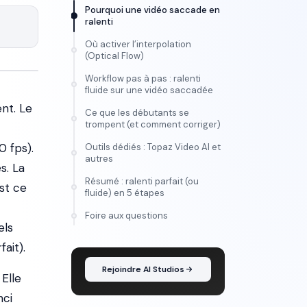
Pourquoi une vidéo saccade en
ralenti
Où activer l’interpolation
(Optical Flow)
Workflow pas à pas : ralenti
fluide sur une vidéo saccadée
nt. Le
Ce que les débutants se
trompent (et comment corriger)
0 fps).
Outils dédiés : Topaz Video AI et
autres
s. La
Résumé : ralenti parfait (ou
st ce
fluide) en 5 étapes
FORMATION
Foire aux questions
els
Maîtrise l'IA vidéo, de
l'idée au montage
ait).
Rejoindre AI Studios
 Elle
nci