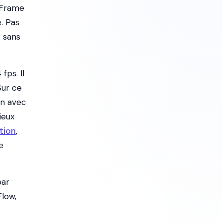
 Frame
. Pas
» sans
fps. Il
Sur ce
an avec
ieux
ation
,
e
par
Flow,