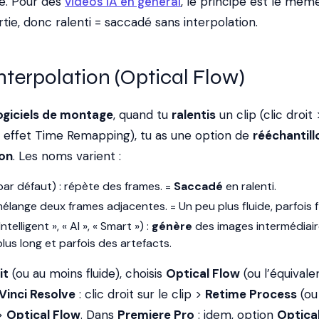
ide. Pour des
vidéos IA en général
, le principe est le même
tie, donc ralenti = saccadé sans interpolation.
interpolation (Optical Flow)
ogiciels de montage
, quand tu
ralentis
un clip (clic droit 
ou effet Time Remapping), tu as une option de
rééchantil
ion
. Les noms varient :
ar défaut) : répète des frames. =
Saccadé
en ralenti.
mélange deux frames adjacentes. = Un peu plus fluide, parfois f
ntelligent », « AI », « Smart ») :
génère
des images intermédiair
 plus long et parfois des artefacts.
it
(ou au moins fluide), choisis
Optical Flow
(ou l’équivale
Vinci Resolve
: clic droit sur le clip >
Retime Process
(ou
 >
Optical Flow
. Dans
Premiere Pro
: idem, option
Optica