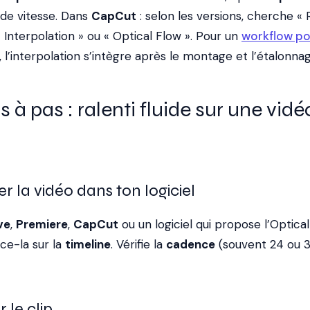
de vitesse. Dans
CapCut
: selon les versions, cherche « 
« Interpolation » ou « Optical Flow ». Pour un
workflow po
, l’interpolation s’intègre après le montage et l’étalonnag
à pas : ralenti fluide sur une vidé
er la vidéo dans ton logiciel
ve
,
Premiere
,
CapCut
ou un logiciel qui propose l’Optical
ace-la sur la
timeline
. Vérifie la
cadence
(souvent 24 ou 3
r le clip