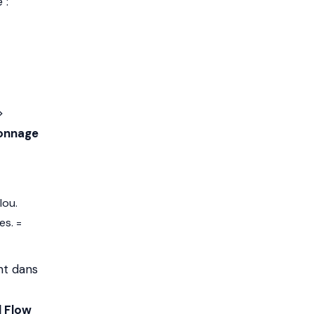
 :
>
lonnage
lou.
es. =
nt dans
l Flow