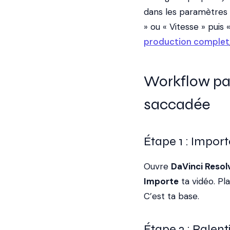
dans les paramètres 
» ou « Vitesse » puis 
production complet
Workflow pas 
saccadée
Étape 1 : Import
Ouvre
DaVinci Resol
Importe
ta vidéo. Pl
C’est ta base.
Étape 2 : Ralenti